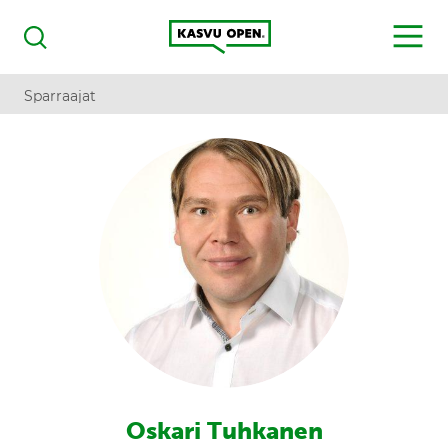
Kasvu Open
MENU
Haku
Sparraajat
Oskari Tuhkanen