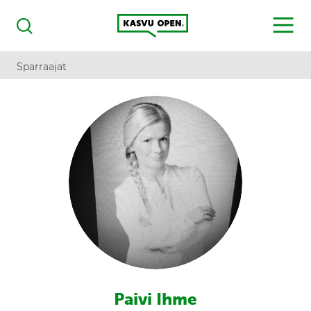
Kasvu Open
MENU
Haku
Sparraajat
Paivi Ihme