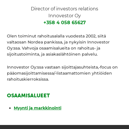
Director of investors relations
Innovestor Oy
+358 4 058 65627
Olen toiminut rahoitusalalla vuodesta 2002, siitä
valtaosan Nordea pankissa, ja nykyisin Innovestor
Oy:ssa. Vahvoja osaamisalueita on rahoitus- ja
sijoitustoiminta, ja asiakaslähtöinen palvelu.
Innovestor Oy:ssa vastaan sijoittajasuhteista,-focus on
pääomasijoittamisessa/-listaamattomien yhtiöiden
rahoituskierroksissa.
OSAAMISALUEET
Myynti ja markkinointi