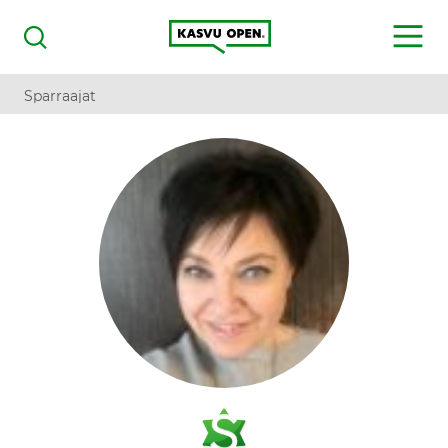
Kasvu Open
MENU
Haku
Sparraajat