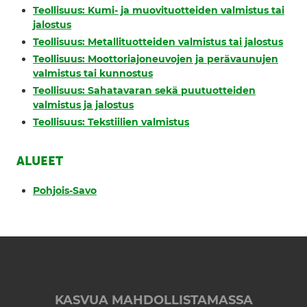
Teollisuus: Kumi- ja muovituotteiden valmistus tai
jalostus
Teollisuus: Metallituotteiden valmistus tai jalostus
Teollisuus: Moottoriajoneuvojen ja perävaunujen
valmistus tai kunnostus
Teollisuus: Sahatavaran sekä puutuotteiden
valmistus ja jalostus
Teollisuus: Tekstiilien valmistus
ALUEET
Pohjois-Savo
KASVUA MAHDOLLISTAMASSA