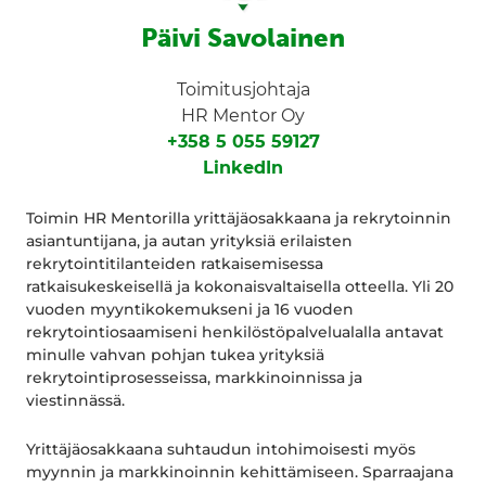
Päivi Savolainen
Toimitusjohtaja
HR Mentor Oy
+358 5 055 59127
LinkedIn
Toimin HR Mentorilla yrittäjäosakkaana ja rekrytoinnin
asiantuntijana, ja autan yrityksiä erilaisten
rekrytointitilanteiden ratkaisemisessa
ratkaisukeskeisellä ja kokonaisvaltaisella otteella. Yli 20
vuoden myyntikokemukseni ja 16 vuoden
rekrytointiosaamiseni henkilöstöpalvelualalla antavat
minulle vahvan pohjan tukea yrityksiä
rekrytointiprosesseissa, markkinoinnissa ja
viestinnässä.
Yrittäjäosakkaana suhtaudun intohimoisesti myös
myynnin ja markkinoinnin kehittämiseen. Sparraajana