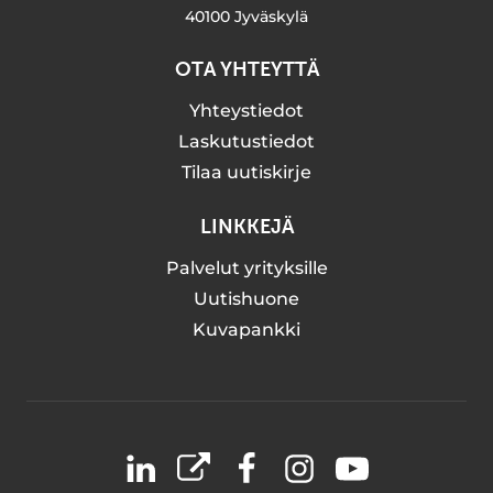
40100 Jyväskylä
OTA YHTEYTTÄ
Yhteystiedot
Laskutustiedot
Tilaa uutiskirje
LINKKEJÄ
Palvelut yrityksille
Uutishuone
Kuvapankki
LinkedIn
X
Facebook
Instagram
YouTube