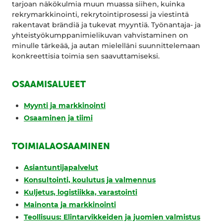
tarjoan näkökulmia muun muassa siihen, kuinka
rekrymarkkinointi, rekrytointiprosessi ja viestintä
rakentavat brändiä ja tukevat myyntiä. Työnantaja- ja
yhteistyökumppanimielikuvan vahvistaminen on
minulle tärkeää, ja autan mielelläni suunnittelemaan
konkreettisia toimia sen saavuttamiseksi.
OSAAMISALUEET
Myynti ja markkinointi
Osaaminen ja tiimi
TOIMIALAOSAAMINEN
Asiantuntijapalvelut
Konsultointi, koulutus ja valmennus
Kuljetus, logistiikka, varastointi
Mainonta ja markkinointi
Teollisuus: Elintarvikkeiden ja juomien valmistus