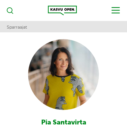
Kasvu Open
MENU
Haku
Sparraajat
Pia Santavirta