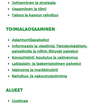
Johtaminen ja strategia
Osaaminen ja tiimi
Talous ja kasvun rahoitus
TOIMIALAOSAAMINEN
Asiantuntijapalvelut
Informaatio ja viestintä: Tietojenkäsittely,
palvelintila ja niihin liittyvät palvelut
Konsultointi, koulutus ja valmennus
Lakiasiain- ja laskentatoimen palvelut
Mainonta ja markkinointi
Rahoitus- ja vakuutustoiminta
ALUEET
Uusimaa