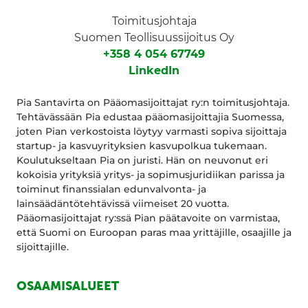
Toimitusjohtaja
Suomen Teollisuussijoitus Oy
+358 4 054 67749
LinkedIn
Pia Santavirta on Pääomasijoittajat ry:n toimitusjohtaja.
Tehtävässään Pia edustaa pääomasijoittajia Suomessa,
joten Pian verkostoista löytyy varmasti sopiva sijoittaja
startup- ja kasvuyrityksien kasvupolkua tukemaan.
Koulutukseltaan Pia on juristi. Hän on neuvonut eri
kokoisia yrityksiä yritys- ja sopimusjuridiikan parissa ja
toiminut finanssialan edunvalvonta- ja
lainsäädäntötehtävissä viimeiset 20 vuotta.
Pääomasijoittajat ry:ssä Pian päätavoite on varmistaa,
että Suomi on Euroopan paras maa yrittäjille, osaajille ja
sijoittajille.
OSAAMISALUEET