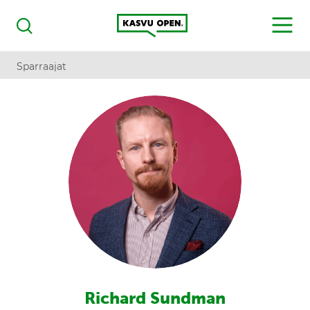
Kasvu Open
MENU
Haku
Sparraajat
Richard Sundman