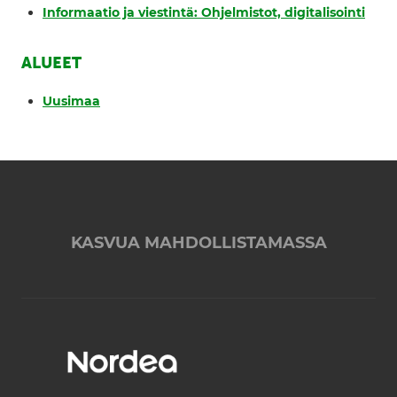
Informaatio ja viestintä: Ohjelmistot, digitalisointi
ALUEET
Uusimaa
KASVUA MAHDOLLISTAMASSA