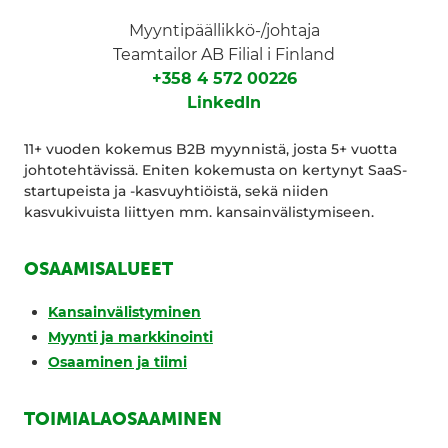
Myyntipäällikkö-/johtaja
Teamtailor AB Filial i Finland
+358 4 572 00226
LinkedIn
11+ vuoden kokemus B2B myynnistä, josta 5+ vuotta
johtotehtävissä. Eniten kokemusta on kertynyt SaaS-
startupeista ja -kasvuyhtiöistä, sekä niiden
kasvukivuista liittyen mm. kansainvälistymiseen.
OSAAMISALUEET
Kansainvälistyminen
Myynti ja markkinointi
Osaaminen ja tiimi
TOIMIALAOSAAMINEN