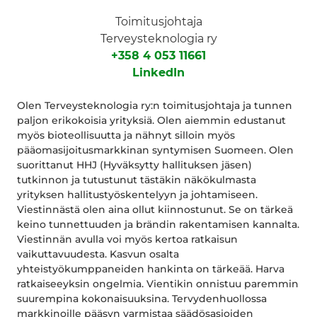
Toimitusjohtaja
Terveysteknologia ry
+358 4 053 11661
LinkedIn
Olen Terveysteknologia ry:n toimitusjohtaja ja tunnen
paljon erikokoisia yrityksiä. Olen aiemmin edustanut
myös bioteollisuutta ja nähnyt silloin myös
pääomasijoitusmarkkinan syntymisen Suomeen. Olen
suorittanut HHJ (Hyväksytty hallituksen jäsen)
tutkinnon ja tutustunut tästäkin näkökulmasta
yrityksen hallitustyöskentelyyn ja johtamiseen.
Viestinnästä olen aina ollut kiinnostunut. Se on tärkeä
keino tunnettuuden ja brändin rakentamisen kannalta.
Viestinnän avulla voi myös kertoa ratkaisun
vaikuttavuudesta. Kasvun osalta
yhteistyökumppaneiden hankinta on tärkeää. Harva
ratkaiseeyksin ongelmia. Vientikin onnistuu paremmin
suurempina kokonaisuuksina. Tervydenhuollossa
markkinoille pääsyn varmistaa säädösasioiden