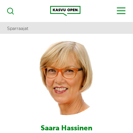
Kasvu Open
MENU
Haku
Sparraajat
Saara Hassinen