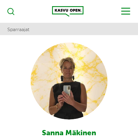
Kasvu Open
MENU
Haku
Sparraajat
Sanna Mäkinen