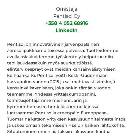
Omistaja
Pentisol Oy
+358 4 052 68916
LinkedIn
Pentisol on innovatiivinen järvenpääläinen
aerosolipakkaamo toisessa polvessa. Tuotteidemme
avulla asiakkaidemme työskentely helpottuu niin
teollisuudessakuin myös suurkeittiöissä,
elintarvikesprayt ovat meidän kansainvälistymisen
keihäänkärki. Pentisol voitti Keski-Uudenmaan
kasvupolun vuonna 2015 ja sai mahtavasti vinkkejä
kansainvälistymiseen, joka onkin tämän vuoden
teemamme. Yhdessä yrittäjäkumppanini,
toimitusjohtajamme mieheni Jarin ja
kymmenhenkisen henkilöstömme kanssa
luotsaamme Pentisolia eteenpäin Eurooppaan.
Tuomarina katson yrityksen kasvusuunnitelmasta intoa
ja uskoa omaan tekemiseen – se on kaiken lähtökohta.
Sitoutuminen omiin ajatuksiin jakasvuun kantaa