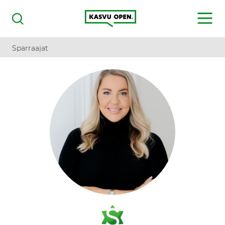
Kasvu Open
MENU
Haku
Sparraajat