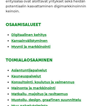
erityisalaa ovat aloittavat yritykset sekä heidän
potentiaalin kasvattaminen digimarkkinoinnin
keinoin.
OSAAMISALUEET
Digitaalinen kehitys
Kansainvälistyminen
Myynti ja markkinointi
TOIMIALAOSAAMINEN
Asiantuntijapalvelut
Kauneuspalvelut
Konsultointi, koulutus ja valmennus
Mainonta ja markkinointi
Matkailu, majoitus ja ravitsemus
Muotoilu, design, graafinen suunnittelu
Muu palvelutoiminta