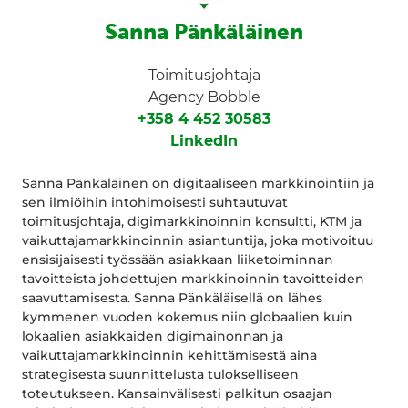
Sanna Pänkäläinen
Toimitusjohtaja
Agency Bobble
+358 4 452 30583
LinkedIn
Sanna Pänkäläinen on digitaaliseen markkinointiin ja
sen ilmiöihin intohimoisesti suhtautuvat
toimitusjohtaja, digimarkkinoinnin konsultti, KTM ja
vaikuttajamarkkinoinnin asiantuntija, joka motivoituu
ensisijaisesti työssään asiakkaan liiketoiminnan
tavoitteista johdettujen markkinoinnin tavoitteiden
saavuttamisesta. Sanna Pänkäläisellä on lähes
kymmenen vuoden kokemus niin globaalien kuin
lokaalien asiakkaiden digimainonnan ja
vaikuttajamarkkinoinnin kehittämisestä aina
strategisesta suunnittelusta tulokselliseen
toteutukseen. Kansainvälisesti palkitun osaajan