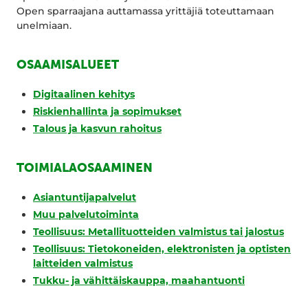
Open sparraajana auttamassa yrittäjiä toteuttamaan
unelmiaan.
OSAAMISALUEET
Digitaalinen kehitys
Riskienhallinta ja sopimukset
Talous ja kasvun rahoitus
TOIMIALAOSAAMINEN
Asiantuntijapalvelut
Muu palvelutoiminta
Teollisuus: Metallituotteiden valmistus tai jalostus
Teollisuus: Tietokoneiden, elektronisten ja optisten
laitteiden valmistus
Tukku- ja vähittäiskauppa, maahantuonti