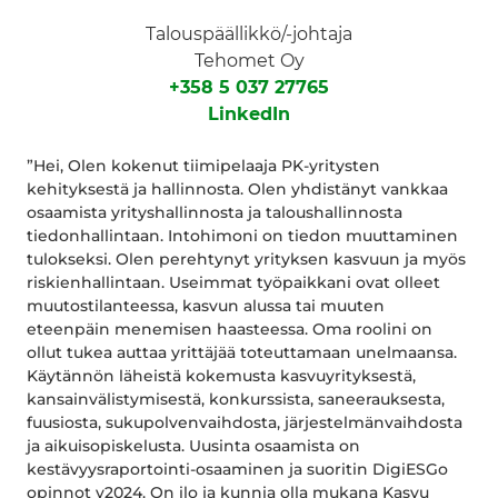
Talouspäällikkö/-johtaja
Tehomet Oy
+358 5 037 27765
LinkedIn
”Hei, Olen kokenut tiimipelaaja PK-yritysten
kehityksestä ja hallinnosta. Olen yhdistänyt vankkaa
osaamista yrityshallinnosta ja taloushallinnosta
tiedonhallintaan. Intohimoni on tiedon muuttaminen
tulokseksi. Olen perehtynyt yrityksen kasvuun ja myös
riskienhallintaan. Useimmat työpaikkani ovat olleet
muutostilanteessa, kasvun alussa tai muuten
eteenpäin menemisen haasteessa. Oma roolini on
ollut tukea auttaa yrittäjää toteuttamaan unelmaansa.
Käytännön läheistä kokemusta kasvuyrityksestä,
kansainvälistymisestä, konkurssista, saneerauksesta,
fuusiosta, sukupolvenvaihdosta, järjestelmänvaihdosta
ja aikuisopiskelusta. Uusinta osaamista on
kestävyysraportointi-osaaminen ja suoritin DigiESGo
opinnot v2024. On ilo ja kunnia olla mukana Kasvu