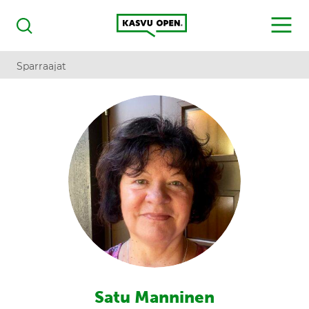
Kasvu Open
MENU
Haku
Sparraajat
Satu Manninen