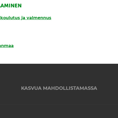
AAMINEN
, koulutus ja valmennus
janmaa
KASVUA MAHDOLLISTAMASSA