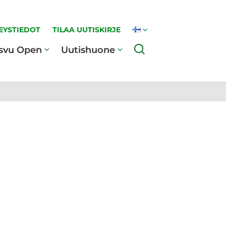
EYSTIEDOT
TILAA UUTISKIRJE
Haku
svu Open
Uutishuone