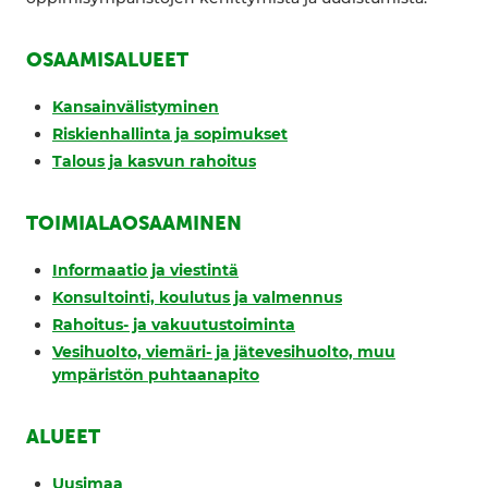
OSAAMISALUEET
Kansainvälistyminen
Riskienhallinta ja sopimukset
Talous ja kasvun rahoitus
TOIMIALAOSAAMINEN
Informaatio ja viestintä
Konsultointi, koulutus ja valmennus
Rahoitus- ja vakuutustoiminta
Vesihuolto, viemäri- ja jätevesihuolto, muu
ympäristön puhtaanapito
ALUEET
Uusimaa