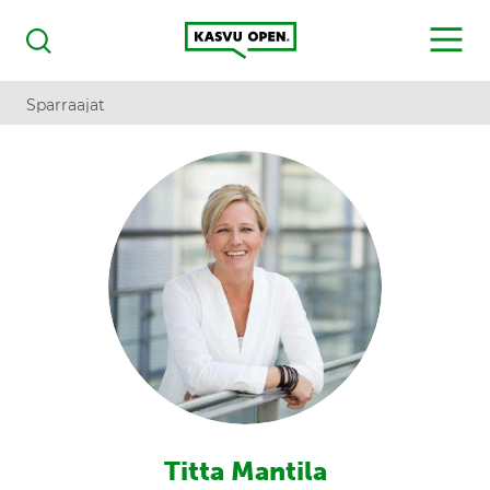
Kasvu Open
MENU
Haku
Sparraajat
Titta Mantila