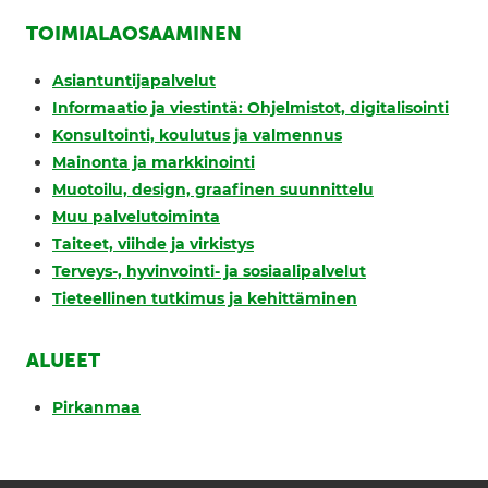
TOIMIALAOSAAMINEN
Asiantuntijapalvelut
Informaatio ja viestintä: Ohjelmistot, digitalisointi
Konsultointi, koulutus ja valmennus
Mainonta ja markkinointi
Muotoilu, design, graafinen suunnittelu
Muu palvelutoiminta
Taiteet, viihde ja virkistys
Terveys-, hyvinvointi- ja sosiaalipalvelut
Tieteellinen tutkimus ja kehittäminen
ALUEET
Pirkanmaa