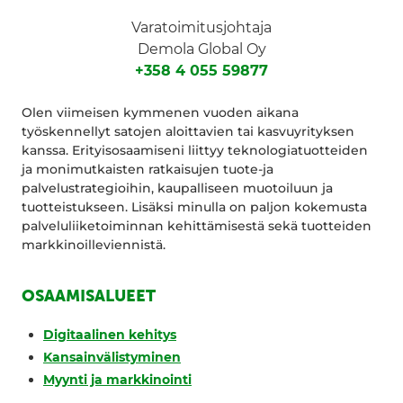
Varatoimitusjohtaja
Demola Global Oy
+358 4 055 59877
Olen viimeisen kymmenen vuoden aikana
työskennellyt satojen aloittavien tai kasvuyrityksen
kanssa. Erityisosaamiseni liittyy teknologiatuotteiden
ja monimutkaisten ratkaisujen tuote-ja
palvelustrategioihin, kaupalliseen muotoiluun ja
tuotteistukseen. Lisäksi minulla on paljon kokemusta
palveluliiketoiminnan kehittämisestä sekä tuotteiden
markkinoilleviennistä.
OSAAMISALUEET
Digitaalinen kehitys
Kansainvälistyminen
Myynti ja markkinointi