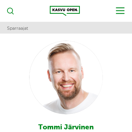
Kasvu Open
MENU
Haku
Sparraajat
Tommi Järvinen