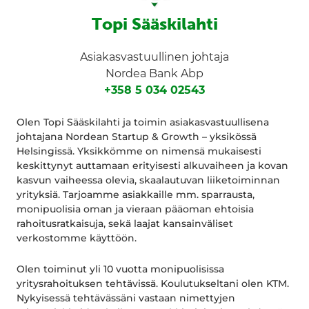
Topi Sääskilahti
Asiakasvastuullinen johtaja
Nordea Bank Abp
+358 5 034 02543
Olen Topi Sääskilahti ja toimin asiakasvastuullisena
johtajana Nordean Startup & Growth – yksikössä
Helsingissä. Yksikkömme on nimensä mukaisesti
keskittynyt auttamaan erityisesti alkuvaiheen ja kovan
kasvun vaiheessa olevia, skaalautuvan liiketoiminnan
yrityksiä. Tarjoamme asiakkaille mm. sparrausta,
monipuolisia oman ja vieraan pääoman ehtoisia
rahoitusratkaisuja, sekä laajat kansainväliset
verkostomme käyttöön.
Olen toiminut yli 10 vuotta monipuolisissa
yritysrahoituksen tehtävissä. Koulutukseltani olen KTM.
Nykyisessä tehtävässäni vastaan nimettyjen