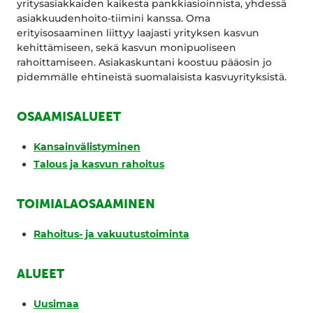
yritysasiakkaiden kaikesta pankkiasioinnista, yhdessä
asiakkuudenhoito-tiimini kanssa. Oma
erityisosaaminen liittyy laajasti yrityksen kasvun
kehittämiseen, sekä kasvun monipuoliseen
rahoittamiseen. Asiakaskuntani koostuu pääosin jo
pidemmälle ehtineistä suomalaisista kasvuyrityksistä.
OSAAMISALUEET
Kansainvälistyminen
Talous ja kasvun rahoitus
TOIMIALAOSAAMINEN
Rahoitus- ja vakuutustoiminta
ALUEET
Uusimaa