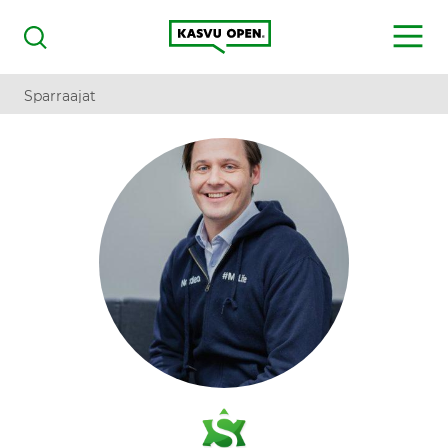
Kasvu Open
MENU
Haku
Sparraajat