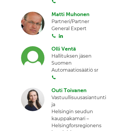
S
n
o
Matti Muhonen
i
Partneri/Partner
t
General Expert
a
S
L
o
i
Olli Ventä
i
n
Hallituksen jäsen
t
k
Suomen
a
e
Automaatiosäätiö sr
d
S
I
o
n
Outi Toivanen
i
Vastuullisuusasiantunti
t
ja
a
Helsingin seudun
kauppakamari –
Helsingforsregionens