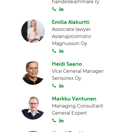
handelskammare ry
S
L
o
i
Emilia Alakurtti
i
n
Associate lawyer
t
k
Asianajotoimisto
a
e
Magnusson Oy
d
S
L
I
o
i
n
Heidi Saario
i
n
Vice General Manager
t
k
Sensorex Oy
a
e
S
L
d
o
i
I
Markku Vantunen
i
n
n
Managing Consultant
t
k
General Expert
a
e
S
L
d
o
i
I