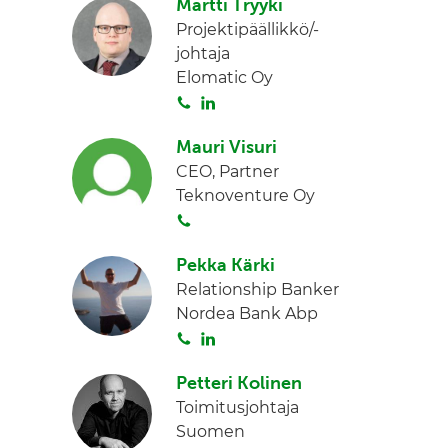
Martti Tryyki
i
n
n
Projektipäällikkö/-
t
k
johtaja
a
e
Elomatic Oy
d
S
L
I
o
i
n
Mauri Visuri
i
n
CEO, Partner
t
k
Teknoventure Oy
a
e
S
d
o
I
Pekka Kärki
i
n
Relationship Banker
t
Nordea Bank Abp
a
S
L
o
i
Petteri Kolinen
i
n
Toimitusjohtaja
t
k
Suomen
a
e