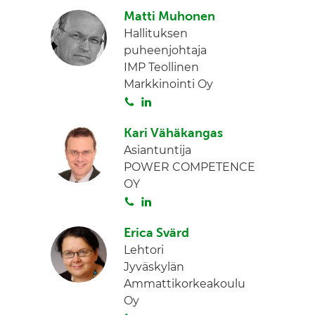
o
i
n
Matti Muhonen
i
n
Hallituksen
t
k
puheenjohtaja
a
e
IMP Teollinen
d
Markkinointi Oy
I
S
L
n
o
i
Kari Vähäkangas
i
n
Asiantuntija
t
k
POWER COMPETENCE
a
e
OY
d
S
L
I
o
i
n
Erica Svärd
i
n
Lehtori
t
k
Jyväskylän
a
e
Ammattikorkeakoulu
d
Oy
I