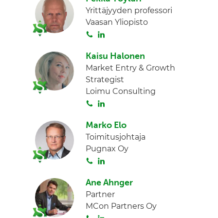
n
Yrittäjyyden professori
t
k
Vaasan Yliopisto
a
e
S
L
d
o
i
I
Kaisu Halonen
i
n
n
Market Entry & Growth
t
k
Strategist
a
e
Loimu Consulting
d
S
L
I
o
i
n
Marko Elo
i
n
Toimitusjohtaja
t
k
Pugnax Oy
a
e
S
L
d
o
i
I
Ane Ahnger
i
n
n
Partner
t
k
MCon Partners Oy
a
e
S
L