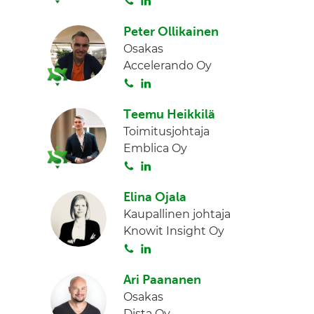
d
o
i
I
Peter Ollikainen
i
n
n
Osakas
t
k
Accelerando Oy
a
e
S
L
d
o
i
I
Teemu Heikkilä
i
n
n
Toimitusjohtaja
t
k
Emblica Oy
a
e
S
L
d
o
i
I
Elina Ojala
i
n
n
Kaupallinen johtaja
t
k
Knowit Insight Oy
a
e
S
L
d
o
i
I
Ari Paananen
i
n
n
Osakas
t
k
Dista Oy