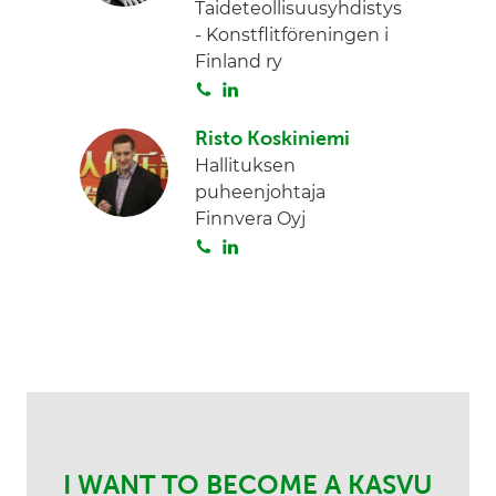
Taideteollisuusyhdistys
d
- Konstflitföreningen i
I
Finland ry
n
S
L
o
i
Risto Koskiniemi
i
n
Hallituksen
t
k
puheenjohtaja
a
e
Finnvera Oyj
d
S
L
I
o
i
n
i
n
t
k
a
e
d
I
n
I WANT TO BECOME A KASVU