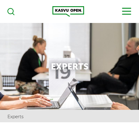
Kasvu Open
MENU
Haku
EXPERTS
Experts