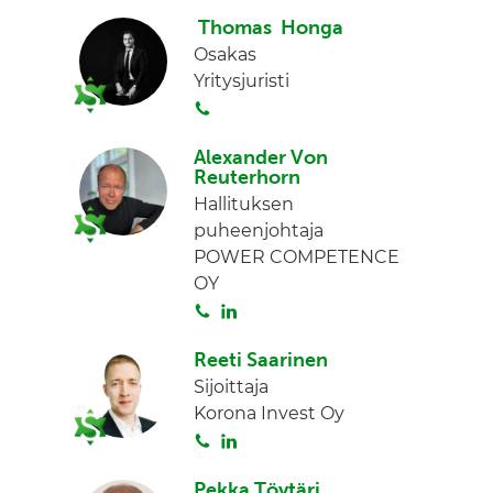
o
i
I
Thomas Honga
i
n
n
Osakas
t
k
Yritysjuristi
a
e
S
d
o
I
Alexander Von
i
n
Reuterhorn
t
Hallituksen
a
puheenjohtaja
POWER COMPETENCE
OY
S
L
o
i
Reeti Saarinen
i
n
Sijoittaja
t
k
Korona Invest Oy
a
e
S
L
d
o
i
I
Pekka Töytäri
i
n