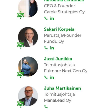
i
n
CEO & Founder
t
k
Carole Strategies Oy
a
e
S
L
d
o
i
I
Sakari Korpela
i
n
n
Perustaja/Founder
t
k
Fundu Oy
a
e
S
L
d
o
i
I
Jussi Junikka
i
n
n
Toimitusjohtaja
t
k
Fulmore Next Gen Oy
a
e
S
L
d
o
i
I
Juha Martikainen
i
n
n
Toimitusjohtaja
t
k
ManaLead Oy
a
e
S
d