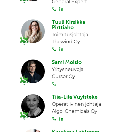
General Expert
d
S
L
I
o
i
n
Tuuli Kirsikka
i
n
Pirttiaho
t
k
Toimitusjohtaja
a
e
Thewind Oy
d
S
L
I
o
i
n
Sami Moisio
i
n
Yritysneuvoja
t
k
Cursor Oy
a
e
S
d
o
I
Tiia-Lila Vuylsteke
i
n
Operatiivinen johtaja
t
Algol Chemicals Oy
a
S
L
o
i
Karoliina Lehtonen