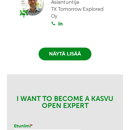
Asiantuntija
t
k
TX Tomorrow Explored
a
e
Oy
d
S
L
I
o
i
n
i
n
t
k
a
e
NÄYTÄ LISÄÄ
d
I
n
I WANT TO BECOME A KASVU
OPEN EXPERT
Etunimi
*