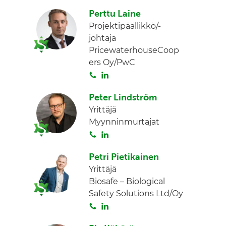
o
Perttu Laine
i
Projektipäällikkö/-
t
johtaja
a
PricewaterhouseCoop
ers Oy/PwC
S
L
o
i
Peter Lindström
i
n
Yrittäjä
t
k
Myynninmurtajat
a
e
S
L
d
o
i
I
Petri Pietikainen
i
n
n
Yrittäjä
t
k
Biosafe – Biological
a
e
Safety Solutions Ltd/Oy
d
S
L
I
o
i
n