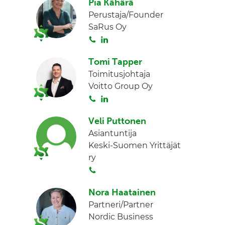
Pia Kähärä
i
n
Perustaja/Founder
t
k
SaRus Oy
a
e
S
L
d
o
i
I
Tomi Tapper
i
n
n
Toimitusjohtaja
t
k
Voitto Group Oy
a
e
S
L
d
o
i
I
Veli Puttonen
i
n
n
Asiantuntija
t
k
Keski-Suomen Yrittäjät
a
e
ry
d
S
I
o
n
Nora Haatainen
i
Partneri/Partner
t
Nordic Business
a