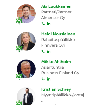
o
i
I
Aki Luukkainen
i
n
n
Partneri/Partner
t
k
Almentor Oy
a
e
S
L
d
o
i
I
Heidi Nousiainen
i
n
n
Rahoituspäällikkö
t
k
Finnvera Oyj
a
e
S
L
d
o
i
I
Mikko Ahlholm
i
n
n
Asiantuntija
t
k
Business Finland Oy
a
e
S
L
d
o
i
I
Kristian Schrey
i
n
n
Myyntipäällikkö-/johtaj
t
k
a
a
e