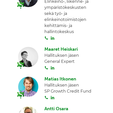
Elinkeino-, liikenne- ja
a
e
ympäristökeskusten
d
sekä työ- ja
I
elinkeinotoimistojen
n
kehittämis- ja
hallintokeskus
S
L
o
i
Maaret Heiskari
i
n
Hallituksen jäsen
t
k
General Expert
a
e
S
L
d
o
i
I
Matias Itkonen
i
n
n
Hallituksen jäsen
t
k
SP Growth Credit Fund
a
e
S
L
d
o
i
I
Antti Osara
i
n
n