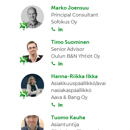
o
i
I
Marko Joensuu
i
n
n
Principal Consultant
t
k
Sofokus Oy
a
e
S
L
d
o
i
I
Timo Suominen
i
n
n
Senior Advisor
t
k
Oulun B&N Yhtiöt Oy
a
e
S
L
d
o
i
I
Hanna-Riikka Ilkka
i
n
n
Asiakkuuspäällikkö/avai
t
k
nasiakaspäällikkö
a
e
Aava & Bang Oy
d
S
L
I
o
i
n
Tuomo Kauha
i
n
Asiantuntija
t
k