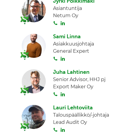
Jyrki Poikkimäki
i
n
n
Asiantuntija
t
k
Netum Oy
a
e
S
L
d
o
i
I
Sami Linna
i
n
n
Asiakkuusjohtaja
t
k
General Expert
a
e
S
L
d
o
i
I
Juha Lahtinen
i
n
n
Senior Advisor, HHJ pj
t
k
Export Maker Oy
a
e
S
L
d
o
i
I
Lauri Lehtoviita
i
n
n
Talouspäällikkö/-johtaja
t
k
Lead Audit Oy
a
e
S
L
d