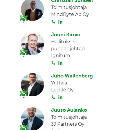
Christian Sundell
Toimitusjohtaja
MindByte Ab Oy
S
L
o
i
Jouni Karvo
i
n
Hallituksen
t
k
puheenjohtaja
a
e
Ignitum
d
S
L
I
o
i
n
Juho Wallenberg
i
n
Yrittäjä
t
k
Lecklé Oy
a
e
S
L
d
o
i
I
Juuso Aulanko
i
n
n
Toimitusjohtaja
t
k
3J Partners Oy
a
e