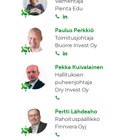
Valmentaja
t
k
Pienta Edu
a
e
S
L
d
o
i
I
Paulus Perkkiö
i
n
n
Toimitusjohtaja
t
k
Buorre Invest Oy
a
e
S
L
d
o
i
I
Pekka Kuivalainen
i
n
n
Hallituksen
t
k
puheenjohtaja
a
e
Dry Invest Oy
d
S
I
o
n
Pertti Lähdeaho
i
Rahoituspäällikkö
t
Finnvera Oyj
a
S