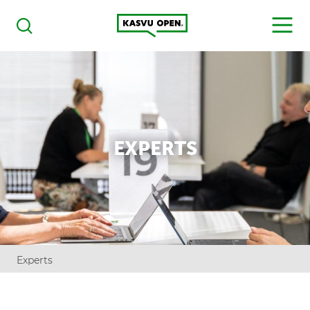
Kasvu Open
MENU
Haku
EXPERTS
Experts