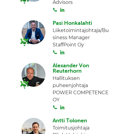
Advisors
S
L
o
i
Pasi Honkalahti
i
n
Liiketoimintajohtaja/Bu
t
k
siness Manager
a
e
StaffPoint Oy
d
S
L
I
o
i
n
Alexander Von
i
n
Reuterhorn
t
k
Hallituksen
a
e
puheenjohtaja
d
POWER COMPETENCE
I
OY
n
S
L
o
i
Antti Tolonen
i
n
Toimitusjohtaja
t
k