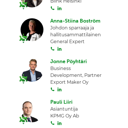
Blink Helsinki
a
e
S
L
d
o
i
I
Anna-Stiina Boström
i
n
n
Johdon sparraaja ja
t
k
hallitusammattilainen
a
e
General Expert
d
S
L
I
o
i
n
Jonne Pöyhtäri
i
n
Business
t
k
Development, Partner
a
e
Export Maker Oy
d
S
L
I
o
i
n
Pauli Liiri
i
n
Asiantuntija
t
k
KPMG Oy Ab
a
e
S
L
d