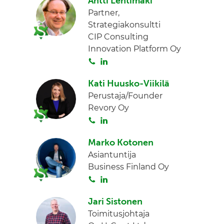
Antti Lehtimäki
i
n
Partner,
t
k
Strategiakonsultti
a
e
CIP Consulting
d
Innovation Platform Oy
I
S
L
n
o
i
Kati Huusko-Viikilä
i
n
Perustaja/Founder
t
k
Revory Oy
a
e
S
L
d
o
i
I
Marko Kotonen
i
n
n
Asiantuntija
t
k
Business Finland Oy
a
e
S
L
d
o
i
I
Jari Sistonen
i
n
n
Toimitusjohtaja
t
k