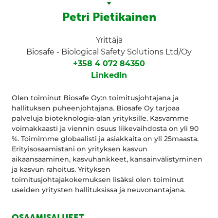
Petri Pietikainen
Yrittäjä
Biosafe - Biological Safety Solutions Ltd/Oy
+358 4 072 84350
LinkedIn
Olen toiminut Biosafe Oy:n toimitusjohtajana ja
hallituksen puheenjohtajana. Biosafe Oy tarjoaa
palveluja bioteknologia-alan yrityksille. Kasvamme
voimakkaasti ja viennin osuus liikevaihdosta on yli 90
%. Toimimme globaalisti ja asiakkaita on yli 25maasta.
Erityisosaamistani on yrityksen kasvun
aikaansaaminen, kasvuhankkeet, kansainvälistyminen
ja kasvun rahoitus. Yrityksen
toimitusjohtajakokemuksen lisäksi olen toiminut
useiden yritysten hallituksissa ja neuvonantajana.
OSAAMISALUEET