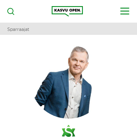
Kasvu Open
MENU
Haku
Sparraajat