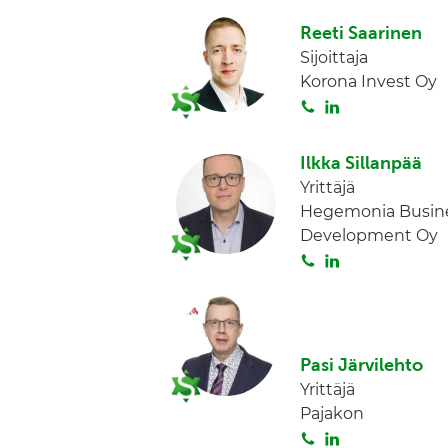
i
n
Reeti Saarinen
t
k
Sijoittaja
a
e
Korona Invest Oy
d
S
L
I
o
i
n
i
n
Ilkka Sillanpää
t
k
Yrittäjä
a
e
Hegemonia Busin
d
Development Oy
I
S
L
n
o
i
i
n
t
k
a
e
Pasi Järvilehto
d
Yrittäjä
I
Pajakon
n
S
L