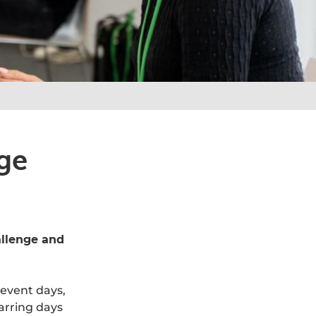
ge
allenge and
event days,
arring days