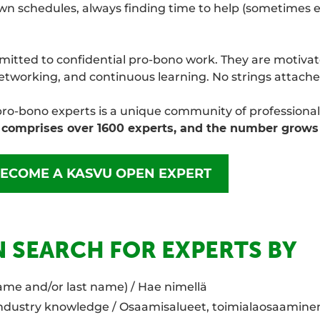
own schedules, always finding time to help (sometimes
itted to confidential pro-bono work. They are motivat
networking, and continuous learning. No strings attache
ro-bono experts is a unique community of professionals
comprises over 1600 experts, and the number grows 
BECOME A KASVU OPEN EXPERT
 SEARCH FOR EXPERTS BY
ame and/or last name) / Hae nimellä
industry knowledge / Osaamisalueet, toimialaosaamine