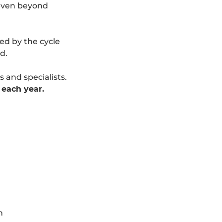
 even beyond
ed by the cycle
d.
 and specialists.
each year.
n