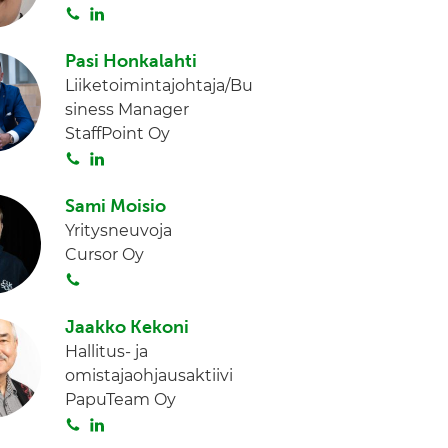
S
L
o
i
i
n
Pasi Honkalahti
t
k
Liiketoimintajohtaja/Bu
a
e
siness Manager
d
StaffPoint Oy
I
S
L
n
o
i
i
n
Sami Moisio
t
k
Yritysneuvoja
a
e
Cursor Oy
d
S
I
o
n
i
Jaakko Kekoni
t
Hallitus- ja
a
omistajaohjausaktiivi
PapuTeam Oy
S
L
o
i