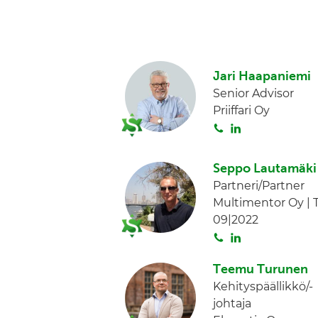
o
i
i
n
t
k
a
e
Jari Haapaniemi
d
Senior Advisor
I
Priiffari Oy
n
S
L
o
i
i
n
Seppo Lautamäki
t
k
Partneri/Partner
a
e
Multimentor Oy | T
d
09|2022
I
S
L
n
o
i
Teemu Turunen
i
n
Kehityspäällikkö/-
t
k
johtaja
a
e