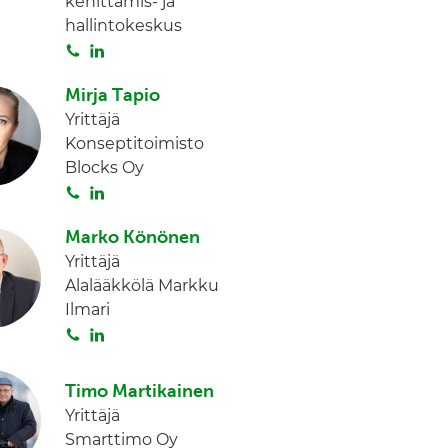
kehittämis- ja
hallintokeskus
S
L
o
i
Mirja Tapio
i
n
Yrittäjä
t
k
Konseptitoimisto
a
e
Blocks Oy
d
S
L
I
o
i
n
Marko Könönen
i
n
Yrittäjä
t
k
Alalääkkölä Markku
a
e
Ilmari
d
S
L
I
o
i
n
i
n
Timo Martikainen
t
k
Yrittäjä
a
e
Smarttimo Oy