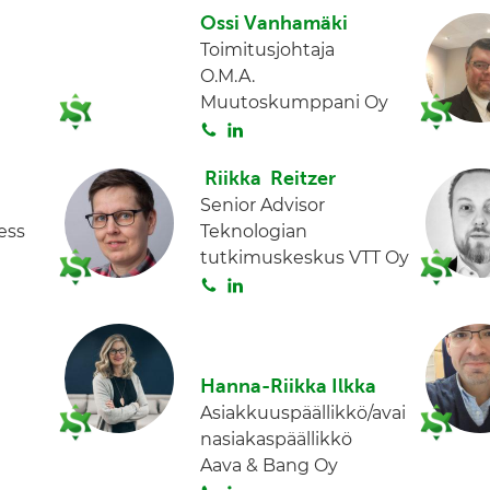
i
n
Ossi Vanhamäki
t
k
Toimitusjohtaja
a
e
O.M.A.
d
Muutoskumppani Oy
I
S
L
n
o
i
Riikka Reitzer
i
n
Senior Advisor
t
k
ess
Teknologian
a
e
tutkimuskeskus VTT Oy
d
S
L
I
o
i
n
i
n
t
k
Hanna-Riikka Ilkka
a
e
Asiakkuuspäällikkö/avai
d
nasiakaspäällikkö
I
Aava & Bang Oy
n