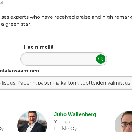
et
itises experts who have received praise and high remarks
a green star.
Hae nimellä
Hae
mialaosaaminen
llisuus: Paperin, paperi- ja kartonkituotteiden valmistus
Juho Wallenberg
Yrittäjä
Oy
Lecklé Oy