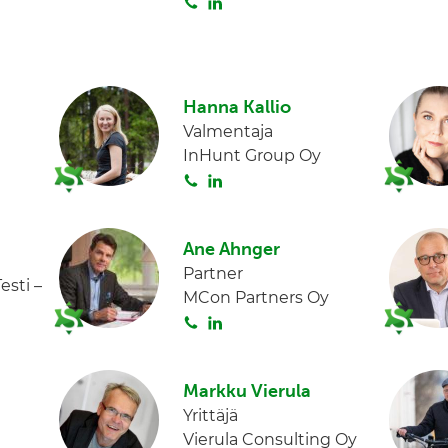
S
L
o
i
i
n
t
k
a
e
Hanna Kallio
d
Valmentaja
I
InHunt Group Oy
n
S
L
o
i
i
n
Ane Ahnger
t
k
Partner
a
e
esti –
MCon Partners Oy
d
S
L
I
o
i
n
i
n
Markku Vierula
t
k
Yrittäjä
a
e
Vierula Consulting Oy
d