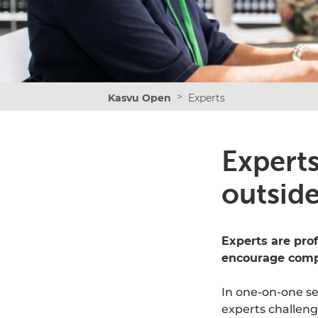
>
Kasvu Open
Experts
Expert
outsid
Experts are pro
encourage comp
In one-on-one s
experts challeng