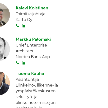
i
n
Kalevi Koistinen
t
k
Toimitusjohtaja
a
e
Karto Oy
d
S
L
I
o
i
n
i
n
Markku Palomäki
t
k
Chief Enterprise
a
e
Architect
d
Nordea Bank Abp
I
S
L
n
o
i
Tuomo Kauha
i
n
Asiantuntija
t
k
Elinkeino-, liikenne- ja
a
e
ympäristökeskusten
d
sekä työ- ja
I
elinkeinotoimistojen
n