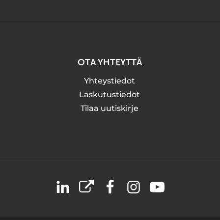
OTA YHTEYTTÄ
Yhteystiedot
Laskutustiedot
Tilaa uutiskirje
LinkedIn
X
Facebook
Instagram
YouTube