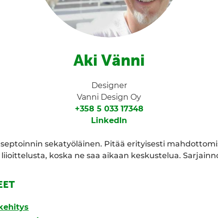
Aki Vänni
Designer
Vanni Design Oy
+358 5 033 17348
LinkedIn
septoinnin sekatyöläinen. Pitää erityisesti mahdottomis
 liioittelusta, koska ne saa aikaan keskustelua. Sarjainn
EET
kehitys