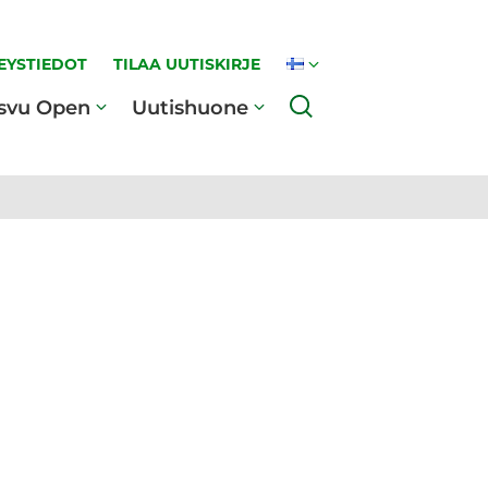
EYSTIEDOT
TILAA UUTISKIRJE
Haku
svu Open
Uutishuone