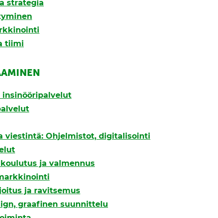
a strategia
styminen
rkkinointi
 tiimi
AAMINEN
a insinööripalvelut
alvelut
 viestintä: Ohjelmistot, digitalisointi
elut
, koulutus ja valmennus
markkinointi
joitus ja ravitsemus
ign, graafinen suunnittelu
oiminta