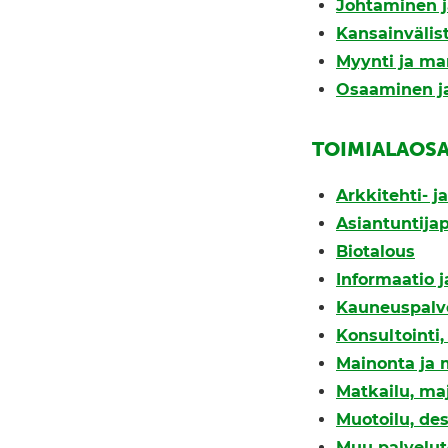
Johtaminen j
Kansainväli
Myynti ja ma
Osaaminen ja
TOIMIALAOS
Arkkitehti- j
Asiantuntijap
Biotalous
Informaatio ja
Kauneuspalv
Konsultointi
Mainonta ja 
Matkailu, ma
Muotoilu, des
Muu palvelut