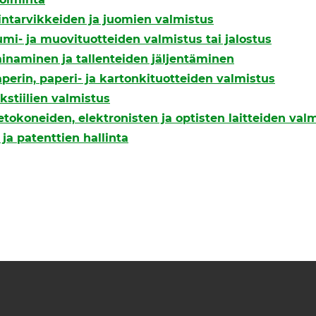
lintarvikkeiden ja juomien valmistus
umi- ja muovituotteiden valmistus tai jalostus
ainaminen ja tallenteiden jäljentäminen
aperin, paperi- ja kartonkituotteiden valmistus
ekstiilien valmistus
ietokoneiden, elektronisten ja optisten laitteiden val
ja patenttien hallinta