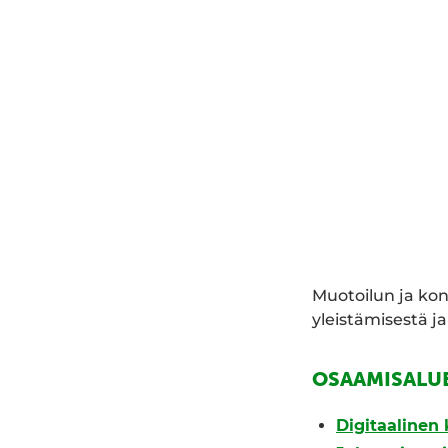
Muotoilun ja kon
yleistämisestä ja
OSAAMISALU
Digitaalinen 