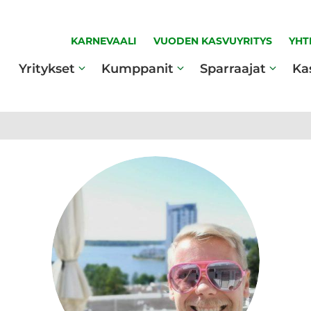
KARNEVAALI
VUODEN KASVUYRITYS
YHT
Yritykset
Kumppanit
Sparraajat
Ka