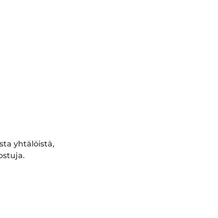
ta yhtälöistä,
ostuja.