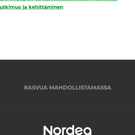
 tutkimus ja kehittäminen
KASVUA MAHDOLLISTAMASSA