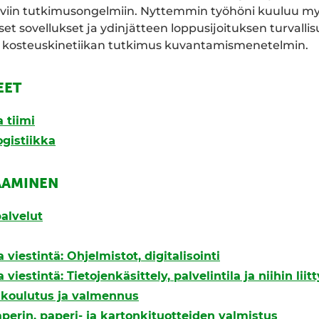
tyviin tutkimusongelmiin. Nyttemmin työhöni kuuluu my
et sovellukset ja ydinjätteen loppusijoituksen turvallis
n kosteuskinetiikan tutkimus kuvantamismenetelmin.
EET
 tiimi
ogistiikka
AAMINEN
alvelut
 viestintä: Ohjelmistot, digitalisointi
 viestintä: Tietojenkäsittely, palvelintila ja niihin liit
, koulutus ja valmennus
aperin, paperi- ja kartonkituotteiden valmistus