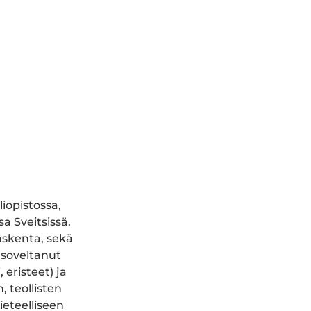
iopistossa,
sa Sveitsissä.
askenta, sekä
 soveltanut
 eristeet) ja
 teollisten
ieteelliseen