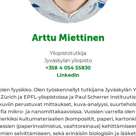
Arttu Miettinen
Yliopistotutkija
Jyväskylän yliopisto
+358 4 054 55830
LinkedIn
len fyysikko. Olen työskennellyt tutkijana Jyväskylän Yl
 Zürich ja EPFL-yliopistoissa ja Paul Scherrer Instituutis
 kuviin perustuvat mittaukset, kuva-analyysi, suurtehol
a mikro- ja nanomittakaavoissa. Vuosien varrella olen
rkiksi kuitumateriaalien (komposiitit, paperi, kartonki,
ssien (paperinvalmistus, vaahtorainaus) kehittämiseen,
ien selvittämiseen, sekä erinäisiin biologisiin ja lääket