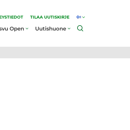
EYSTIEDOT
TILAA UUTISKIRJE
Haku
svu Open
Uutishuone