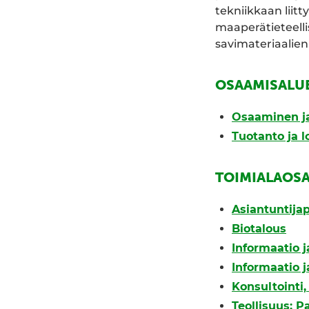
tekniikkaan liit
maaperätieteellis
savimateriaalie
OSAAMISALU
Osaaminen ja
Tuotanto ja l
TOIMIALAOS
Asiantuntijap
Biotalous
Informaatio ja
Informaatio ja
Konsultointi
Teollisuus: P