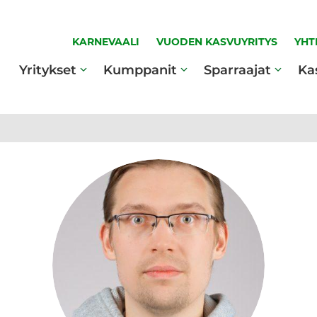
KARNEVAALI
VUODEN KASVUYRITYS
YHT
Yritykset
Kumppanit
Sparraajat
Ka