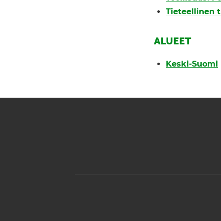
Tieteellinen
ALUEET
Keski-Suomi