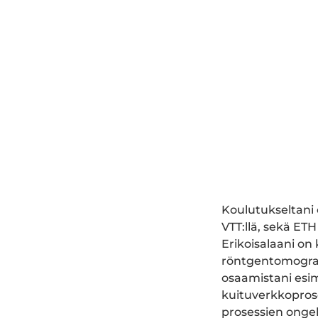
Koulutukseltani o
VTT:llä, sekä ETH
Erikoisalaani on
röntgentomografi
osaamistani esime
kuituverkkoprose
prosessien ongelm