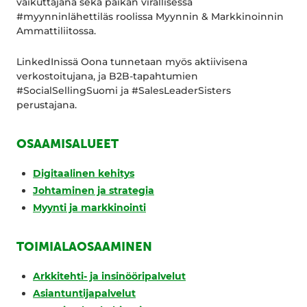
vaikuttajana sekä paikan virallisessa
#myynninlähettiläs roolissa Myynnin & Markkinoinnin
Ammattiliitossa.
LinkedInissä Oona tunnetaan myös aktiivisena
verkostoitujana, ja B2B-tapahtumien
#SocialSellingSuomi ja #SalesLeaderSisters
perustajana.
OSAAMISALUEET
Digitaalinen kehitys
Johtaminen ja strategia
Myynti ja markkinointi
TOIMIALAOSAAMINEN
Arkkitehti- ja insinööripalvelut
Asiantuntijapalvelut