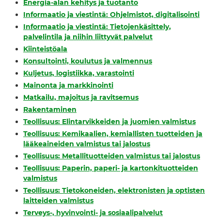
Energia-alan kehitys ja tuotanto
Informaatio ja viestintä: Ohjelmistot, digitalisointi
Informaatio ja viestintä: Tietojenkäsittely,
palvelintila ja niihin liittyvät palvelut
Kiinteistöala
Konsultointi, koulutus ja valmennus
Kuljetus, logistiikka, varastointi
Mainonta ja markkinointi
Matkailu, majoitus ja ravitsemus
Rakentaminen
Teollisuus: Elintarvikkeiden ja juomien valmistus
Teollisuus: Kemikaalien, kemiallisten tuotteiden ja
lääkeaineiden valmistus tai jalostus
Teollisuus: Metallituotteiden valmistus tai jalostus
Teollisuus: Paperin, paperi- ja kartonkituotteiden
valmistus
Teollisuus: Tietokoneiden, elektronisten ja optisten
laitteiden valmistus
Terveys-, hyvinvointi- ja sosiaalipalvelut