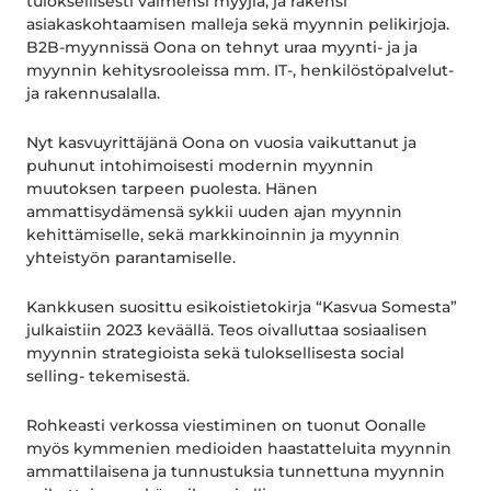
tuloksellisesti valmensi myyjiä, ja rakensi
asiakaskohtaamisen malleja sekä myynnin pelikirjoja.
B2B-myynnissä Oona on tehnyt uraa myynti- ja ja
myynnin kehitysrooleissa mm. IT-, henkilöstöpalvelut-
ja rakennusalalla.
Nyt kasvuyrittäjänä Oona on vuosia vaikuttanut ja
puhunut intohimoisesti modernin myynnin
muutoksen tarpeen puolesta. Hänen
ammattisydämensä sykkii uuden ajan myynnin
kehittämiselle, sekä markkinoinnin ja myynnin
yhteistyön parantamiselle.
Kankkusen suosittu esikoistietokirja “Kasvua Somesta”
julkaistiin 2023 keväällä. Teos oivalluttaa sosiaalisen
myynnin strategioista sekä tuloksellisesta social
selling- tekemisestä.
Rohkeasti verkossa viestiminen on tuonut Oonalle
myös kymmenien medioiden haastatteluita myynnin
ammattilaisena ja tunnustuksia tunnettuna myynnin