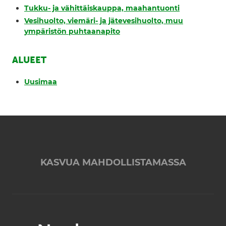
Tukku- ja vähittäiskauppa, maahantuonti
Vesihuolto, viemäri- ja jätevesihuolto, muu
ympäristön puhtaanapito
ALUEET
Uusimaa
KASVUA MAHDOLLISTAMASSA