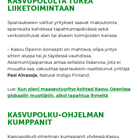
KASVUPOLULTA TUKEA
LIIKETOIMINTAAN
Sparraukseen valitut yritykset saavat maksutonta
sparrausta kahdessa tapahtumapäivässä sekä
verkostoituvat alan tai alueen toimijoiden kanssa.
– Kasvu Openin konsepti on mahtava, olipa yritys
sitten alussa tai jo täydessä vauhdissa.
Asiantuntijasparraus antaa sellaista lisäarvoa, jota ei
muualta saa, vakuuttaa sparrauksiin osallistunut yrittäjä
Pasi Ainasoja
, Natural Indigo Finland.
Lue:
Kun pieni maaseutuyritys kohtasi Kasvu Openissa
globaalin muotijätin, alkoi tapahtua ihmeitä
KASVUPOLKU-OHJELMAN
KUMPPANIT
Kasvupolku®-ohjelman kumppanit yhdessä Kasvu