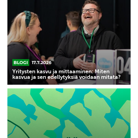
kasvu
ja
mittaaminen:
Miten
kasvua
ja
sen
edellytyksiä
voidaan
BLOGI
17.7.2026
mitata?
Yritysten kasvu ja mittaaminen: Miten
kasvua ja sen edellytyksiä voidaan mitata?
Äänekosken
kasvuohjelmaan
15
yritystä