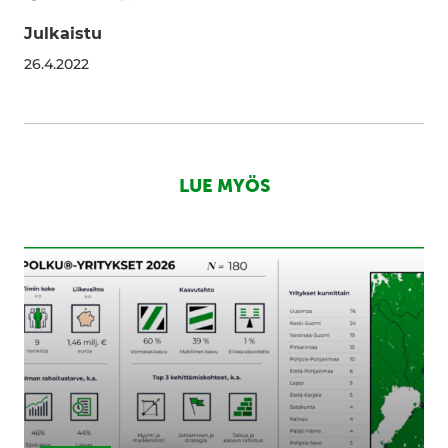
Julkaistu
26.4.2022
LUE MYÖS
180
kasvun
nälkäistä
yritystä
ottaa
seuraavan
askeleen
Kasvupolku-