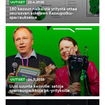
sparrauksessa
UUTISET
22.4.2026
180 kasvun nälkäistä yritystä ottaa
seuraavan askeleen Kasvupolku-
sparrauksessa
Uusi
suunta
kasvulle:
satoja
sparrauspaikkoja
pk-
yrityksille
UUTISET
24.11.2025
Uusi suunta kasvulle: satoja
sparrauspaikkoja pk-yrityksille
Yritysten