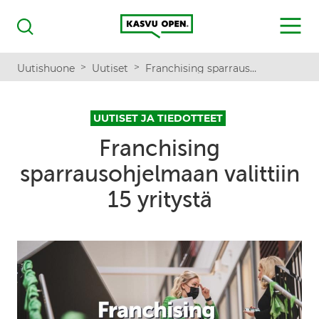
Kasvu Open
MENU
Haku
>
>
Uutishuone
Uutiset
Franchising sparrausohjelmaan valittiin 15 yritystä
UUTISET JA TIEDOTTEET
Franchising
sparrausohjelmaan valittiin
15 yritystä