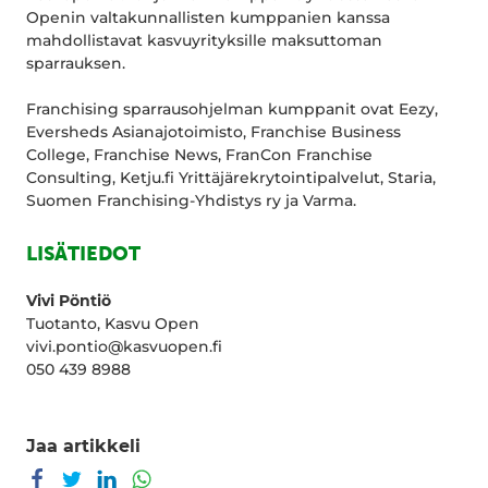
Openin valtakunnallisten kumppanien kanssa
mahdollistavat kasvuyrityksille maksuttoman
sparrauksen.
Franchising sparrausohjelman kumppanit ovat Eezy,
Eversheds Asianajotoimisto, Franchise Business
College, Franchise News, FranCon Franchise
Consulting, Ketju.fi Yrittäjärekrytointipalvelut, Staria,
Suomen Franchising-Yhdistys ry ja Varma.
LISÄTIEDOT
Vivi Pöntiö
Tuotanto, Kasvu Open
vivi.pontio@kasvuopen.fi
050 439 8988
Jaa artikkeli
Jaa Facebookissa
Jaa Twitterissä
Jaa LinkedInissä
Jaa WhatsAppissa