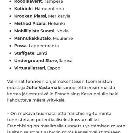
Koodikaverit
, Tampere
Kotirinki
, Hämeenlinna
Krookan Plassi
, Merikarvia
Method Pisara
, Helsinki
Mobiilipiste Suomi
, Nokia
Pannukakkutalo
, Muurame
Possa
, Lappeenranta
Staffgate
, Lahti
Underground Store
, Jämsä
Virtuaaliassari
, Espoo
Valinnat tehneen ohjelmakohtaisen tuomariston
edustaja
Juha Vastamäki
sanoo, että ensimmäistä
kertaa järjestettävälle Franchising Kasvupolulle haki
ilahduttava määrä yrityksiä.
– On mukava huomata, että franchising-toiminta
tunnistetaan potentiaaliseksi kasvumalliksi.
Franchising on maailmalla tunnettu yrittämisen muoto
ja siten se soveltuu hyvin myös kansainvälistymiseen.