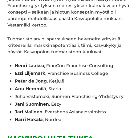
Franchising-yrityksen menestyksen kulmakivi on hyvä
konsepti – selkeän ja hiotun konseptin myötä oli
parempi mahdollisuus päästä Kasvupolulle mukaan,
Vastamäki kertoo.
Tuomaristo arvioi sparraukseen hakeneita yrityksiä
kriteereillä: markkinapotentiaali, tiimi, kasvukyky ja
näytöt. Kasvupolun tuomaristoon kuuluvat:
Henri Laakso
, FranCon Franchise Consulting
Essi Liljemark
, Franchise Business College
Peter de Jong
, Ketju.fi
Anu Hemmilä
, Staria
Juha Vastamäki, Suomen Franchising-Yhdistys ry
Jani Suominen
, Eezy
Jari Malinen
, Eversheds Asianajotoimisto
Harri Hakala
, Nordea