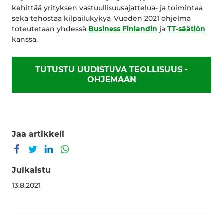
kehittää yrityksen vastuullisuusajattelua- ja toimintaa
sekä tehostaa kilpailukykyä. Vuoden 2021 ohjelma
toteutetaan yhdessä
Business Finlandin
ja
TT-säätiön
kanssa.
TUTUSTU UUDISTUVA TEOLLISUUS -
OHJEMAAN
Jaa artikkeli
Jaa Facebookissa
Jaa Twitterissä
Jaa LinkedInissä
Jaa WhatsAppissa
Julkaistu
13.8.2021