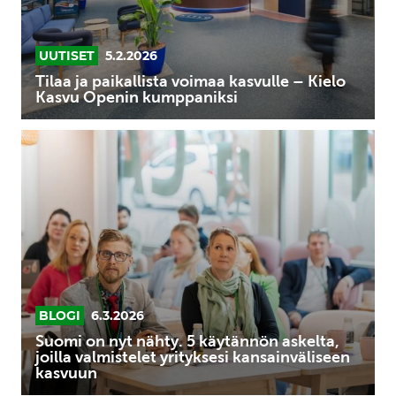
Kasvu
Openin
kumppaniksi
UUTISET
5.2.2026
Tilaa ja paikallista voimaa kasvulle – Kielo
Kasvu Openin kumppaniksi
Suomi
on
nyt
nähty.
5
käytännön
askelta,
joilla
valmistelet
BLOGI
6.3.2026
yrityksesi
Suomi on nyt nähty. 5 käytännön askelta,
kansainväliseen
joilla valmistelet yrityksesi kansainväliseen
kasvuun
kasvuun