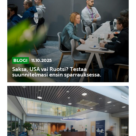
USA
vai
Ruotsi?
Testaa
suunnitelmasi
ensin
sparrauksessa.
BLOGI
11.10.2025
Saksa, USA vai Ruotsi? Testaa
suunnitelmasi ensin sparrauksessa.
Tilaa
ja
paikallista
voimaa
kasvulle
–
Kielo