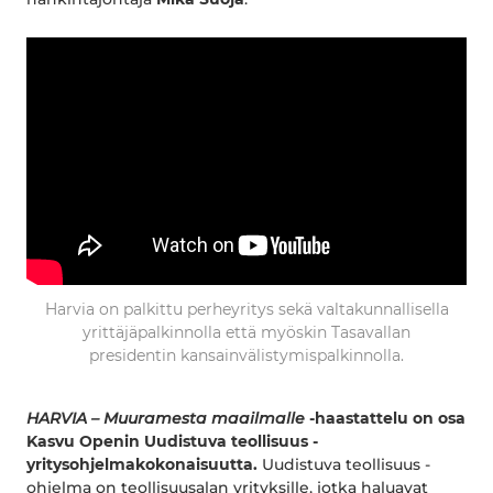
Harvia on palkittu perheyritys sekä valtakunnallisella
yrittäjäpalkinnolla että myöskin Tasavallan
presidentin kansainvälistymispalkinnolla.
HARVIA – Muuramesta maailmalle
-haastattelu on osa
Kasvu Openin Uudistuva teollisuus -
yritysohjelmakokonaisuutta.
Uudistuva teollisuus -
ohjelma on teollisuusalan yrityksille, jotka haluavat