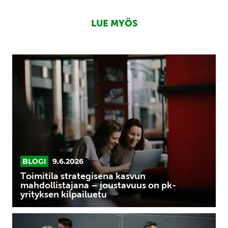
LUE MYÖS
Toimitila
strategisena
kasvun
mahdollistajana
–
joustavuus
on
pk-
yrityksen
BLOGI
9.6.2026
kilpailuetu
Toimitila strategisena kasvun
mahdollistajana – joustavuus on pk-
yrityksen kilpailuetu
Saksa,