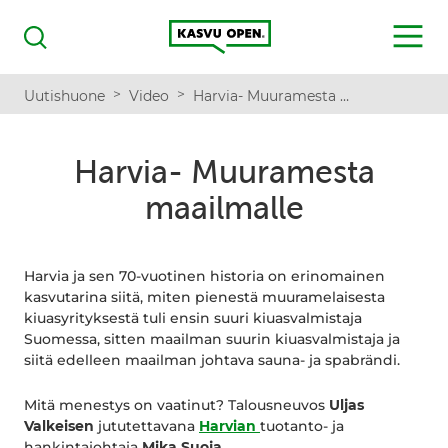
Kasvu Open
MENU
Haku
>
>
Uutishuone
Video
Harvia- Muuramesta maailmalle
Harvia- Muuramesta
maailmalle
Harvia ja sen 70-vuotinen historia on erinomainen
kasvutarina siitä, miten pienestä muuramelaisesta
kiuasyrityksestä tuli ensin suuri kiuasvalmistaja
Suomessa, sitten maailman suurin kiuasvalmistaja ja
siitä edelleen maailman johtava sauna- ja spabrändi.
Mitä menestys on vaatinut? Talousneuvos
Uljas
Valkeisen
jututettavana
Harvian
tuotanto- ja
hankintajohtaja
Mika Suoja
.