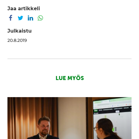
Jaa artikkeli
Jaa Facebookissa
Jaa Twitterissä
Jaa LinkedInissä
Jaa WhatsAppissa
Julkaistu
20.8.2019
LUE MYÖS
Yleisimmät
kasvun
esteet
pk-
yrityksissä:
Tunnista