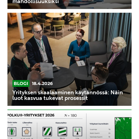
mahdollisuuksiksi
Yrityksen
skaalaaminen
käytännössä:
Näin
luot
kasvua
tukevat
prosessit
BLOGI
18.4.2026
Yrityksen skaalaaminen käytännössä: Näin
luot kasvua tukevat prosessit
180
kasvun
nälkäistä
yritystä