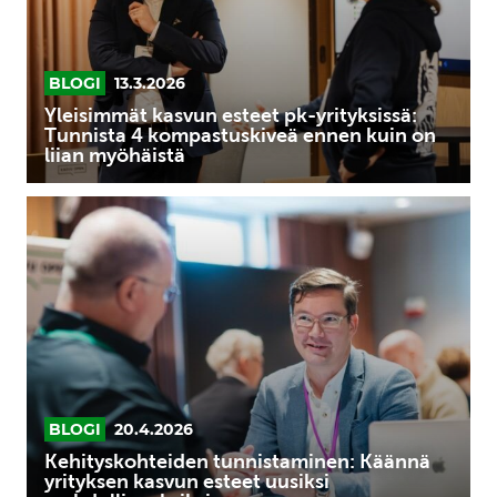
4
kompastuskiveä
ennen
BLOGI
13.3.2026
kuin
Yleisimmät kasvun esteet pk-yrityksissä:
on
Tunnista 4 kompastuskiveä ennen kuin on
liian myöhäistä
liian
myöhäistä
Kehityskohteiden
tunnistaminen:
Käännä
yrityksen
kasvun
esteet
uusiksi
mahdollisuuksiksi
BLOGI
20.4.2026
Kehityskohteiden tunnistaminen: Käännä
yrityksen kasvun esteet uusiksi