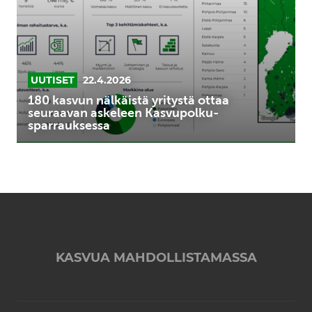
ottaa
seuraavan
askeleen
Kasvupolku-
sparrauksessa
UUTISET
22.4.2026
180 kasvun nälkäistä yritystä ottaa
seuraavan askeleen Kasvupolku-
sparrauksessa
KASVUA MAHDOLLISTAMASSA