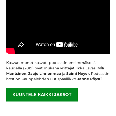
Kasvun monet kasvot -podcastin ensimmäisellä
kaudella (2019) ovat mukana yrittäjät Ilkka Lavas,
Mia
Mantsinen
,
Jaajo Linnonmaa
ja
Saimi Hoyer
. Podcastin
host on Kauppalehden uutispäällikkö
Janne Pöysti
.
KUUNTELE KAIKKI JAKSOT