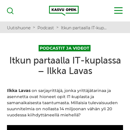
Kasvu Open
MENU
Haku
>
>
Uutishuone
Podcast
Itkun partaalla IT-kuplassa – Ilkka Lavas
PODCASTIT JA VIDEOT
Itkun partaalla IT-kuplassa
– Ilkka Lavas
Ilkka Lavas
on sarjayrittäjä, jonka yrittäjätarinaa ja
asennetta ovat hioneet opit IT-kuplasta ja
samanaikaisesta taantumasta. Millaisia tulevaisuuden
suunnitelmia on nollasta 14 miljoonan vähän yli 20
vuodessa kiihdyttäneellä miehellä?