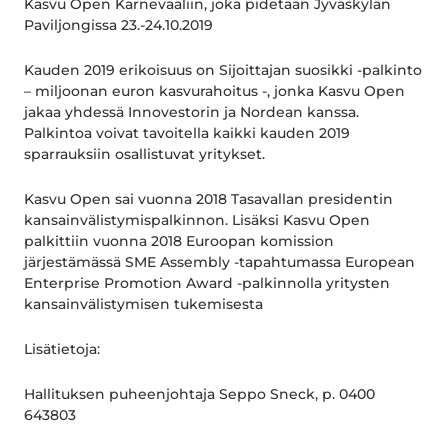
Kasvu Open Karnevaaliin, joka pidetään Jyväskylän
Paviljongissa 23.-24.10.2019
Kauden 2019 erikoisuus on Sijoittajan suosikki -palkinto
– miljoonan euron kasvurahoitus -, jonka Kasvu Open
jakaa yhdessä Innovestorin ja Nordean kanssa.
Palkintoa voivat tavoitella kaikki kauden 2019
sparrauksiin osallistuvat yritykset.
Kasvu Open sai vuonna 2018 Tasavallan presidentin
kansainvälistymispalkinnon. Lisäksi Kasvu Open
palkittiin vuonna 2018 Euroopan komission
järjestämässä SME Assembly -tapahtumassa European
Enterprise Promotion Award -palkinnolla yritysten
kansainvälistymisen tukemisesta
Lisätietoja:
Hallituksen puheenjohtaja Seppo Sneck, p. 0400
643803