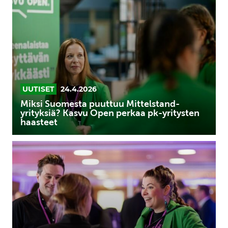
puuttuu
Mittelstand-
yrityksiä?
Kasvu
Open
perkaa
pk-
UUTISET
24.4.2026
yritysten
Miksi Suomesta puuttuu Mittelstand-
haasteet
yrityksiä? Kasvu Open perkaa pk-yritysten
haasteet
Kasvu
Openin
kumppaniverkosto
vahvistaa
pk-
yritysten
kasvun