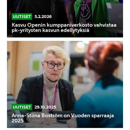
edellytyksiä
UUTISET
5.2.2026
Kasvu Openin kumppaniverkosto vahvistaa
pk-yritysten kasvun edellytyksiä
Anna-
Stiina
Boström
on
Vuoden
sparraaja
2025
UUTISET
29.10.2025
Anna-Stiina Boström on Vuoden sparraaja
2025