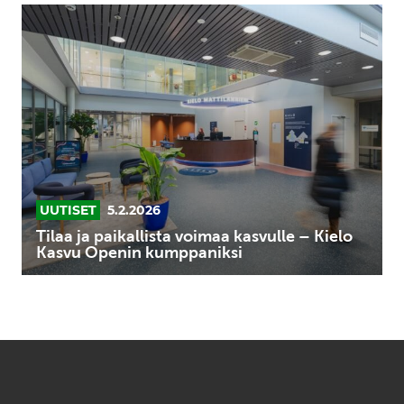
Tilaa
ja
paikallista
voimaa
kasvulle
–
Kielo
Kasvu
Openin
kumppaniksi
UUTISET
5.2.2026
Tilaa ja paikallista voimaa kasvulle – Kielo
Kasvu Openin kumppaniksi