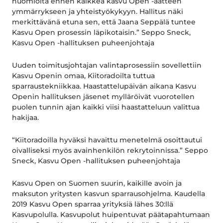
huomioita ennen kaikkea kasvu Open -aatteen
ymmärrykseen ja yhteistyökykyyn. Hallitus näki
merkittävänä etuna sen, että Jaana Seppälä tuntee
Kasvu Open prosessin läpikotaisin.” Seppo Sneck,
Kasvu Open -hallituksen puheenjohtaja
Uuden toimitusjohtajan valintaprosessiin sovellettiin
Kasvu Openin omaa, Kiitoradoilta tuttua
sparraustekniikkaa. Haastattelupäivän aikana Kasvu
Openin hallituksen jäsenet mylläröivät vuorotellen
puolen tunnin ajan kaikki viisi haastatteluun valittua
hakijaa.
“Kiitoradoilla hyväksi havaittu menetelmä osoittautui
oivalliseksi myös avainhenkilön rekrytoinnissa.” Seppo
Sneck, Kasvu Open -hallituksen puheenjohtaja
Kasvu Open on Suomen suurin, kaikille avoin ja
maksuton yritysten kasvun sparrausohjelma. Kaudella
2019 Kasvu Open sparraa yrityksiä lähes 30:llä
Kasvupolulla. Kasvupolut huipentuvat päätapahtumaan