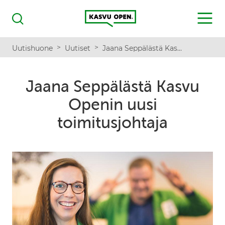
Kasvu Open
MENU
Haku
>
>
Uutishuone
Uutiset
Jaana Seppälästä Kasvu Openin uusi toimitusjohtaja
Jaana Seppälästä Kasvu
Openin uusi
toimitusjohtaja