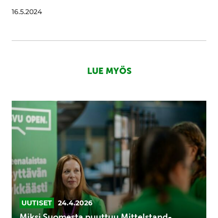
16.5.2024
LUE MYÖS
Miksi
Suomesta
puuttuu
Mittelstand-
yrityksiä?
Kasvu
Open
perkaa
pk-
UUTISET
24.4.2026
yritysten
Miksi Suomesta puuttuu Mittelstand-