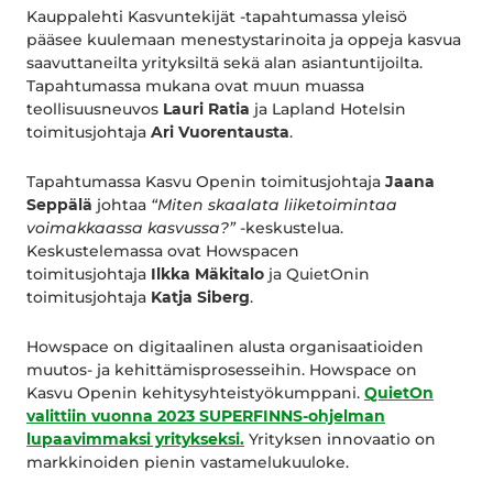
Kauppalehti Kasvuntekijät -tapahtumassa yleisö
pääsee kuulemaan menestystarinoita ja oppeja kasvua
saavuttaneilta yrityksiltä sekä alan asiantuntijoilta.
Tapahtumassa mukana ovat muun muassa
teollisuusneuvos
Lauri Ratia
ja Lapland Hotelsin
toimitusjohtaja
Ari Vuorentausta
.
Tapahtumassa Kasvu Openin toimitusjohtaja
Jaana
Seppälä
johtaa
“Miten skaalata liiketoimintaa
voimakkaassa kasvussa?”
-keskustelua.
Keskustelemassa ovat Howspacen
toimitusjohtaja
Ilkka Mäkitalo
ja QuietOnin
toimitusjohtaja
Katja Siberg
.
Howspace on digitaalinen alusta organisaatioiden
muutos- ja kehittämisprosesseihin. Howspace on
Kasvu Openin kehitysyhteistyökumppani.
QuietOn
valittiin vuonna 2023 SUPERFINNS-ohjelman
lupaavimmaksi yritykseksi.
Yrityksen innovaatio on
markkinoiden pienin vastamelukuuloke.