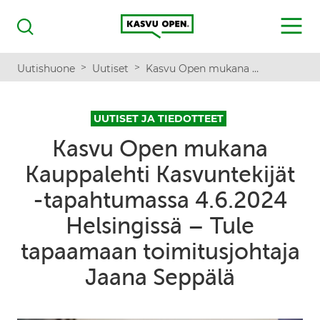
Kasvu Open
MENU
Haku
>
>
Uutishuone
Uutiset
Kasvu Open mukana Kauppalehti Kasvuntekijät -tapahtumassa 4.6.2024 Helsingissä – Tule tapaamaan toimitusjohtaja Jaana Seppälä
UUTISET JA TIEDOTTEET
Kasvu Open mukana
Kauppalehti Kasvuntekijät
-tapahtumassa 4.6.2024
Helsingissä – Tule
tapaamaan toimitusjohtaja
Jaana Seppälä