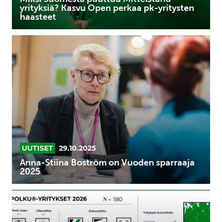
haasteet
yrityksiä? Kasvu Open perkaa pk-yritysten
haasteet
Anna-
Stiina
Boström
on
Vuoden
sparraaja
2025
UUTISET
29.10.2025
Anna-Stiina Boström on Vuoden sparraaja
2025
180
kasvun
nälkäistä