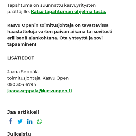
Tapahtuma on suunnattu kasvuyritysten
päättäjille.
Katso tapahtuman ohjelma tästä.
Kasvu Openin toimitusjohtaja on tavattavissa
haastatteluja varten päivän aikana tai sovitusti
erillisenä ajankohtana. Ota yhteyttä ja sovi
tapaaminen!
LISÄTIEDOT
Jaana Seppälä
toimitusjohtaja, Kasvu Open
050 304 6794
jaana.seppala@kasvuopen.fi
Jaa artikkeli
Jaa Facebookissa
Jaa Twitterissä
Jaa LinkedInissä
Jaa WhatsAppissa
Julkaistu