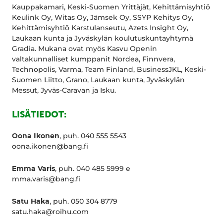
Kauppakamari, Keski-Suomen Yrittäjät, Kehittämisyhtiö
Keulink Oy, Witas Oy, Jämsek Oy, SSYP Kehitys Oy,
Kehittämisyhtiö Karstulanseutu, Azets Insight Oy,
Laukaan kunta ja Jyväskylän koulutuskuntayhtymä
Gradia. Mukana ovat myös Kasvu Openin
valtakunnalliset kumppanit Nordea, Finnvera,
Technopolis, Varma, Team Finland, BusinessJKL, Keski-
Suomen Liitto, Grano, Laukaan kunta, Jyväskylän
Messut, Jyväs-Caravan ja Isku.
LISÄTIEDOT:
Oona Ikonen
, puh. 040 555 5543
oona.ikonen@bang.fi
Emma Varis
, puh. 040 485 5999 e
mma.varis@bang.fi
Satu Haka
, puh. 050 304 8779
satu.haka@roihu.com