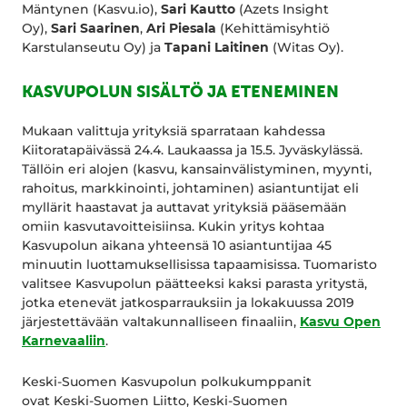
Mäntynen (Kasvu.io),
Sari Kautto
(Azets Insight
Oy),
Sari Saarinen
,
Ari Piesala
(Kehittämisyhtiö
Karstulanseutu Oy) ja
Tapani Laitinen
(Witas Oy).
KASVUPOLUN SISÄLTÖ JA ETENEMINEN
Mukaan valittuja yrityksiä sparrataan kahdessa
Kiitoratapäivässä 24.4. Laukaassa ja 15.5. Jyväskylässä.
Tällöin eri alojen (kasvu, kansainvälistyminen, myynti,
rahoitus, markkinointi, johtaminen) asiantuntijat eli
myllärit haastavat ja auttavat yrityksiä pääsemään
omiin kasvutavoitteisiinsa. Kukin yritys kohtaa
Kasvupolun aikana yhteensä 10 asiantuntijaa 45
minuutin luottamuksellisissa tapaamisissa. Tuomaristo
valitsee Kasvupolun päätteeksi kaksi parasta yritystä,
jotka etenevät jatkosparrauksiin ja lokakuussa 2019
järjestettävään valtakunnalliseen finaaliin,
Kasvu Open
Karnevaaliin
.
Keski-Suomen Kasvupolun polkukumppanit
ovat Keski-Suomen Liitto, Keski-Suomen