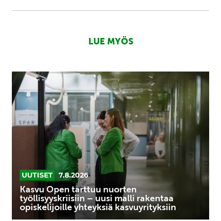
LUE MYÖS
Kasvu
Open
tarttuu
nuorten
työllisyyskriisiin
–
uusi
malli
rakentaa
UUTISET
7.8.2026
opiskelijoille
Kasvu Open tarttuu nuorten
yhteyksiä
työllisyyskriisiin – uusi malli rakentaa
opiskelijoille yhteyksiä kasvuyrityksiin
kasvuyrityksiin