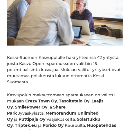
Keski-Suomen Kasvupolulle haki yhteensä 42 yritystä,
joista Kasvu Open -sparraukseen valittiin 15
potentiaalisinta kasvajaa. Mukaan valitut yritykset ovat
muutamaa poikkeusta lukuun ottamatta Keski-
Suomesta.
Kasvupolun maksuttomaan sparraukseen on valittu
mukaan
Crazy Town Oy
,
Tasoitetalo Oy
,
Laajis
Oy
,
SmilePower Oy
ja
Share
Park
Jyväskylästä,
Memorandum Unlimited
Oy
ja
Puttipaja Oy
Vaajakoskelta,
Solartukku
Oy
,
Triptek.eu
ja
Porido Oy
Keuruulta,
Huopatehdas