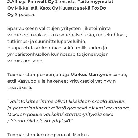
J.Alho
ja
Finnvolt Oy
Jämsästä,
Taito-myymälät
Oy
Mikkelistä,
Keox Oy
Kuusasta sekä
FoxDo
Oy
Sipoosta.
Sparraukseen valittujen yritysten liiketoiminta
vaihtelee maalaus- ja tasoitepalveluista, tuotekehitys-,
tutkimus- ja suunnittelupalveluihin,
huopatehdastoimintaan sekä teollisuuden ja
ympäristönhuollon kunnossapitoajoneuvojen
valmistamiseen.
Tuomariston puheenjohtaja
Markus Mäntynen
sanoo,
että Kasvupolulle hakeneet yritykset olivat hyvin
tasaväkisiä.
”Valintakriteerimme olivat liikeidean skaalautuvuus
ja potentiaalinen työllistävyys sekä akuutti avuntarve.
Mukaan polulle valikoitui startup-yrityksiä sekä
pidemmällä olevia yrityksiä.”
Tuomariston kokoonpano oli Markus