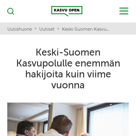
Kasvu Open
MENU
Haku
>
>
Uutishuone
Uutiset
Keski-Suomen Kasvupolulle enemmän hakijoita kuin viime vuonna
Keski-Suomen
Kasvupolulle enemmän
hakijoita kuin viime
vuonna