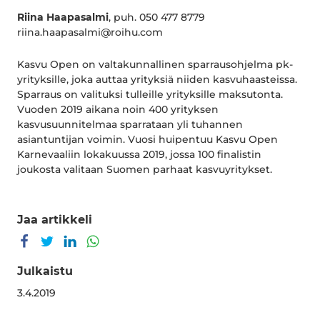
Riina Haapasalmi
, puh. 050 477 8779
riina.haapasalmi@roihu.com
Kasvu Open on valtakunnallinen sparrausohjelma pk-
yrityksille, joka auttaa yrityksiä niiden kasvuhaasteissa.
Sparraus on valituksi tulleille yrityksille maksutonta.
Vuoden 2019 aikana noin 400 yrityksen
kasvusuunnitelmaa sparrataan yli tuhannen
asiantuntijan voimin. Vuosi huipentuu Kasvu Open
Karnevaaliin lokakuussa 2019, jossa 100 finalistin
joukosta valitaan Suomen parhaat kasvuyritykset.
Jaa artikkeli
Jaa Facebookissa
Jaa Twitterissä
Jaa LinkedInissä
Jaa WhatsAppissa
Julkaistu
3.4.2019