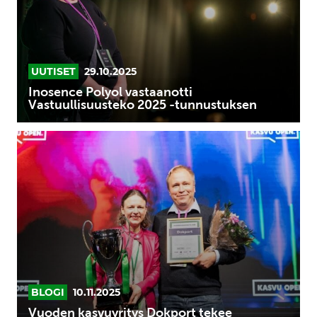
-
tunnustuksen
UUTISET
29.10.2025
Inosence Polyol vastaanotti
Vastuullisuusteko 2025 -tunnustuksen
Vuoden
kasvuyritys
Dokport
tekee
mahdottomasta
mahdollista
BLOGI
10.11.2025
Vuoden kasvuyritys Dokport tekee