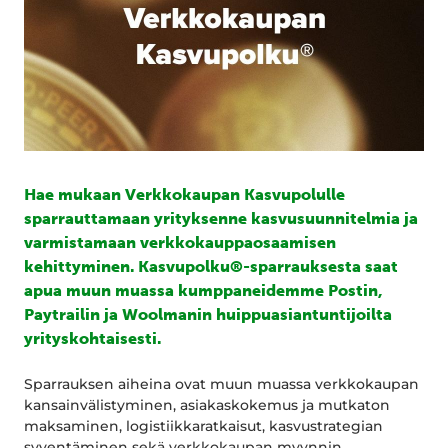
Hae mukaan Verkkokaupan Kasvupolulle
sparrauttamaan yrityksenne kasvusuunnitelmia ja
varmistamaan verkkokauppaosaamisen
kehittyminen. Kasvupolku®-sparrauksesta saat
apua muun muassa kumppaneidemme Postin,
Paytrailin ja Woolmanin huippuasiantuntijoilta
yrityskohtaisesti.
Sparrauksen aiheina ovat muun muassa verkkokaupan
kansainvälistyminen, asiakaskokemus ja mutkaton
maksaminen, logistiikkaratkaisut, kasvustrategian
syventäminen sekä verkkokaupan myynnin