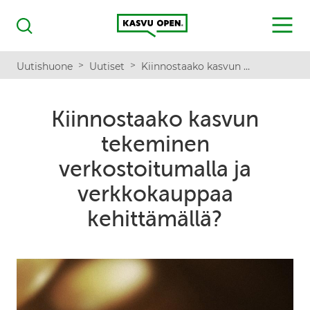
Kasvu Open
MENU
Haku
>
>
Uutishuone
Uutiset
Kiinnostaako kasvun tekeminen verkostoitumalla ja verkkokauppaa kehittämällä?
Kiinnostaako kasvun
tekeminen
verkostoitumalla ja
verkkokauppaa
kehittämällä?