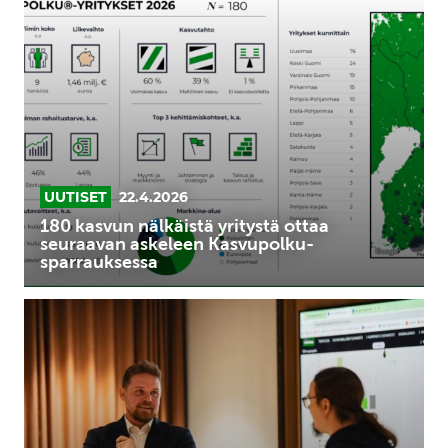
kasvun
nälkäistä
yritystä
ottaa
seuraavan
askeleen
Kasvupolku-
sparrauksessa
UUTISET
22.4.2026
180 kasvun nälkäistä yritystä ottaa
seuraavan askeleen Kasvupolku-
sparrauksessa
Yleisimmät
kasvun
esteet
pk-
yrityksissä:
Tunnista