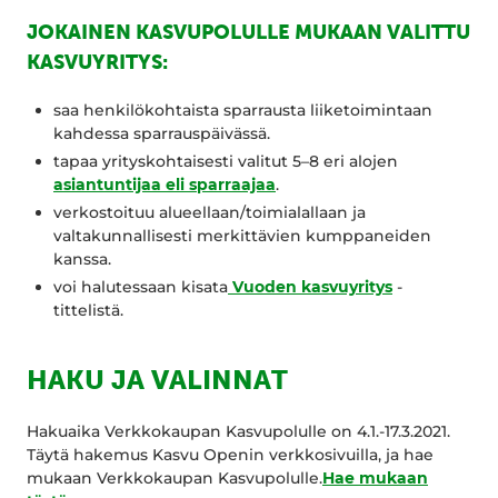
JOKAINEN KASVUPOLULLE MUKAAN VALITTU
KASVUYRITYS:
saa henkilökohtaista sparrausta liiketoimintaan
kahdessa sparrauspäivässä.
tapaa yrityskohtaisesti valitut 5–8 eri alojen
asiantuntijaa eli sparraajaa
.
verkostoituu alueellaan/toimialallaan ja
valtakunnallisesti merkittävien kumppaneiden
kanssa.
voi halutessaan kisata
Vuoden kasvuyritys
-
tittelistä.
HAKU JA VALINNAT
Hakuaika Verkkokaupan Kasvupolulle on 4.1.-17.3.2021.
Täytä hakemus Kasvu Openin verkkosivuilla, ja hae
mukaan Verkkokaupan Kasvupolulle.
Hae mukaan