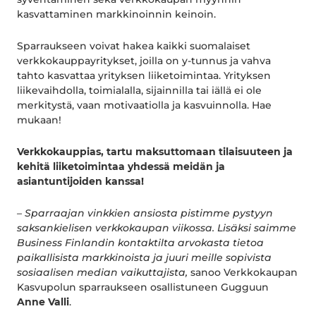
kasvattaminen markkinoinnin keinoin.
Sparraukseen voivat hakea kaikki suomalaiset
verkkokauppayritykset, joilla on y-tunnus ja vahva
tahto kasvattaa yrityksen liiketoimintaa. Yrityksen
liikevaihdolla, toimialalla, sijainnilla tai iällä ei ole
merkitystä, vaan motivaatiolla ja kasvuinnolla. Hae
mukaan!
Verkkokauppias, tartu maksuttomaan tilaisuuteen ja
kehitä liiketoimintaa yhdessä meidän ja
asiantuntijoiden kanssa!
– Sparraajan vinkkien ansiosta pistimme pystyyn
saksankielisen verkkokaupan viikossa. Lisäksi saimme
Business Finlandin kontaktilta arvokasta tietoa
paikallisista markkinoista ja juuri meille sopivista
sosiaalisen median vaikuttajista,
sanoo Verkkokaupan
Kasvupolun sparraukseen osallistuneen Gugguun
Anne Valli
.