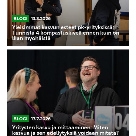
4
kompastuskiveä
ennen
BLOGI
13.3.2026
kuin
Yleisimmät kasvun esteet pk-yrityksissä:
on
Tunnista 4 kompastuskiveä ennen kuin on
liian myöhäistä
liian
myöhäistä
Yritysten
kasvu
ja
mittaaminen:
Miten
kasvua
ja
sen
edellytyksiä
voidaan
BLOGI
17.7.2026
mitata?
Yritysten kasvu ja mittaaminen: Miten
kasvua ja sen edellytyksiä voidaan mitata?