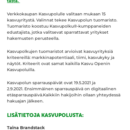
tästä.
Verkkokaupan Kasvupolulle valitaan mukaan 15
kasvuyritystä. Valinnat tekee Kasvupolun tuomaristo.
Tuomaristo koostuu Kasvupolku®-kumppaneiden
edustajista, jotka valitsevat sparrattavat yritykset
hakemusten perusteella.
Kasvupolkujen tuomaristot arvioivat kasvuyrityksiä
kriteereillä: markkinapotentiaali, tiimi, kasvukyky ja
näytöt. Kriteerit ovat samat kaikilla Kasvu Openin
Kasvupoluilla.
Kasvupolun sparrauspäivät ovat 19.5.2021 ja
2.9.2021. Ensimmäinen sparrauspäivä on digitaalinen
etäsparrauspäivä.Kaikkiin hakijoihin ollaan yhteydessä
hakuajan jälkeen.
LISÄTIETOJA KASVUPOLUSTA:
Taina Brandstack