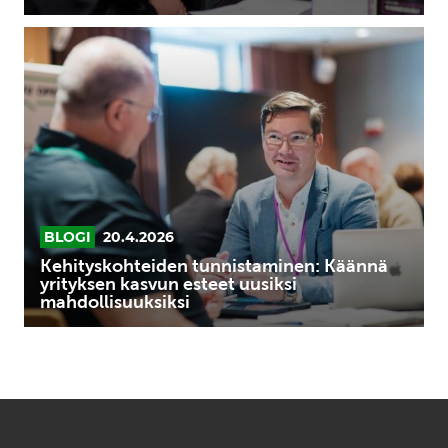
Kehityskohteiden
tunnistaminen:
Käännä
yrityksen
kasvun
esteet
uusiksi
mahdollisuuksiksi
BLOGI
20.4.2026
Kehityskohteiden tunnistaminen: Käännä
yrityksen kasvun esteet uusiksi
mahdollisuuksiksi