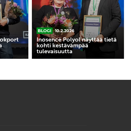
kestävämpää
tulevaisuutta
BLOGI
10.2.2026
Dokport
Inosence Polyol näyttää tietä
a
kohti kestävämpää
tulevaisuutta