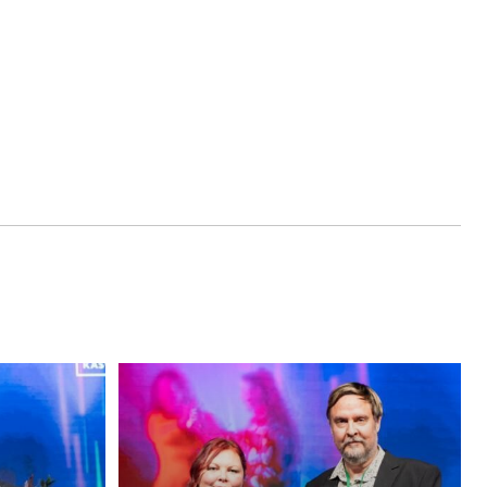
Inosence
Polyol
näyttää
tietä
kohti