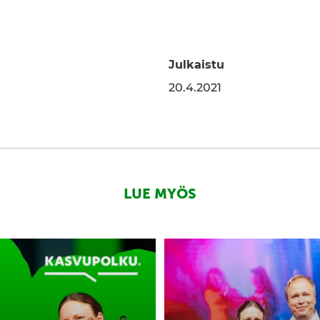
Julkaistu
edInissä
a WhatsAppissa
20.4.2021
LUE MYÖS
Vuoden
kasvuyritys
Dokport
tekee
kkoja
mahdottomasta