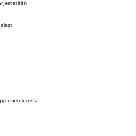
ärjestetään
.
taiset
mppanien kanssa