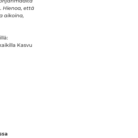
-Pohjanmaalta
 Hienoa, että
a aikoina,
llä:
kaikilla Kasvu
ssa