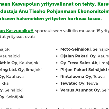
aan Kasvupolun yritysvalinnat on tehty. Kas
edustaja Anu Tieaho Pohjanmaan Ekonomitoimi
kseen hakeneiden yritysten korkeaa tasoa.
aan Kasvupolku®
-sparraukseen valittiin mukaan 15 yrity
tut yritykset ovat:
näjoki
Moto-Seinäjoki
, Seinäjok
 Kauhajoki
Ojalan Pakari Oy
, Kauh
 Athle Oy
, Kauhajoki
Oy Freca Sales Ab
, Ilma
ring Ltd. Oy
, Ilmajoki
Pirjon Pakari Seinäjoki
Oy
, Kauhava
Rintaluoma Oy
, Teuva
ikka
Tewatec Oy
, Teuva
Oy
, Seinäjoki
Versus Asunnot Oy
, Sei
Oy
, Seinäjoki