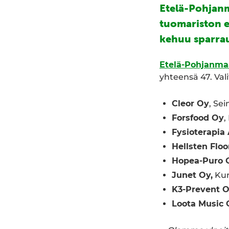
Etelä-Pohjanm
tuomariston 
kehuu sparrau
Etelä-Pohjanm
yhteensä 47. Vali
Cleor Oy
, Sei
Forsfood Oy
,
Fysioterapia
Hellsten Floo
Hopea-Puro 
Junet Oy,
Kur
K3-Prevent 
Loota Music 