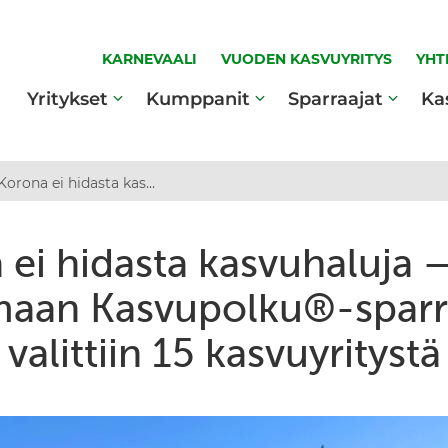
KARNEVAALI
VUODEN KASVUYRITYS
YHT
Yritykset
Kumppanit
Sparraajat
Ka
Korona ei hidasta kasvuhaluja — Etelä-Pohjanmaan Kasvupolku®-sparraukseen valittiin 15 kasvuyritystä
ei hidasta kasvuhaluja 
aan Kasvupolku®-spar
valittiin 15 kasvuyritystä