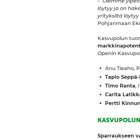
– Olemme ylpeitä
löytyy ja on ha
yrityksiltä löy
Pohjanmaan Eko
Kasvupolun tuoma
markkinapotentia
Openin Kasvupol
Anu Tieaho, 
Tapio Seppä-
Timo Ranta
,
Carita Latikk
Pertti Kinnu
KASVUPOLUN 
Sparraukseen va