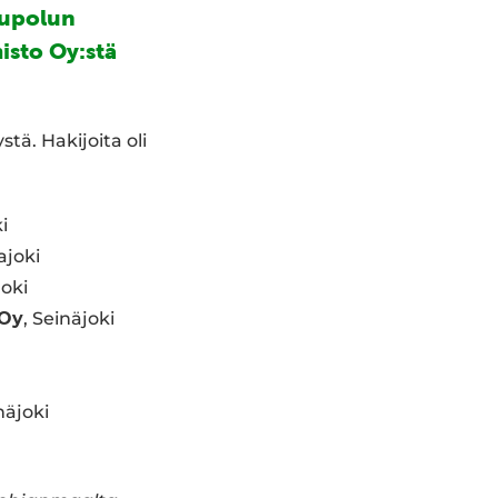
vupolun
sto Oy:stä
stä. Hakijoita oli
i
ajoki
joki
 Oy
, Seinäjoki
näjoki