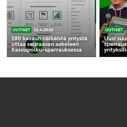
seuraavan
pk-
askeleen
yrityksille
Kasvupolku-
sparrauksessa
UUTISET
22.4.2026
UUTISET
180 kasvun nälkäistä yritystä
Uusi suu
ottaa seuraavan askeleen
sparraus
Kasvupolku-sparrauksessa
yrityksill