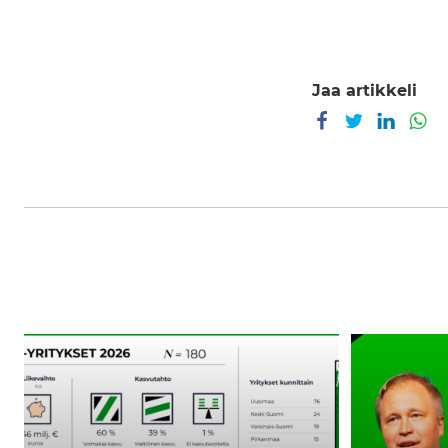
Jaa artikkeli
Jaa Facebookissa
Jaa Twitterissä
Jaa Link
Ja
180
Uusi
kasvun
suunta
nälkäistä
kasvulle:
yritystä
satoja
ottaa
sparrauspai