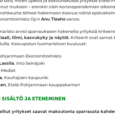
 siitä, miten upeita ja kasvuhakuisia yrityksiä Etelä
kenut mukaan – etenkin näin koronapandemian aikana.
tyy rohkeutta lähteä hakemaan kasvua näinä epävakain
nomitoimisto Oy:n
Anu Tieaho
sanoo.
risto arvioi sparraukseen hakeneita yrityksiä kriteerei
ali, tiimi, kasvukyky ja näytöt.
Kriteerit ovat samat 
uilla. Kasvupolun tuomaristoon kuuluvat:
Pohjanmaan Ekonomitoimisto
Lassila
, Into Seinäjoki
 I-Mediat
a
, Kauhajoen kaupunki
nen
, Etelä-Pohjanmaan kauppakamari
SISÄLTÖ JA ETENEMINEN
litut yritykset saavat maksutonta sparrausta kahde