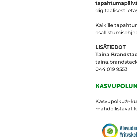
tapahtumapäiv
digitaalisesti e
Kaikille tapahtum
osallistumisohjee
LISÄTIEDOT
Taina Brandsta
taina.brandstac
044 019 9553
KASVUPOLUN
Kasvupolku®-ku
mahdollistavat 