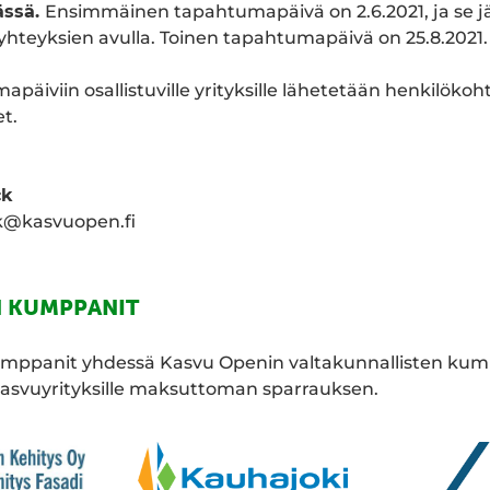
ässä.
Ensimmäinen tapahtumapäivä on 2.6.2021, ja se j
täyhteyksien avulla. Toinen tapahtumapäivä on 25.8.2021
apäiviin osallistuville yrityksille lähetetään henkilökoh
t.
ck
k@kasvuopen.fi
 KUMPPANIT
mppanit yhdessä Kasvu Openin valtakunnallisten ku
kasvuyrityksille maksuttoman sparrauksen.