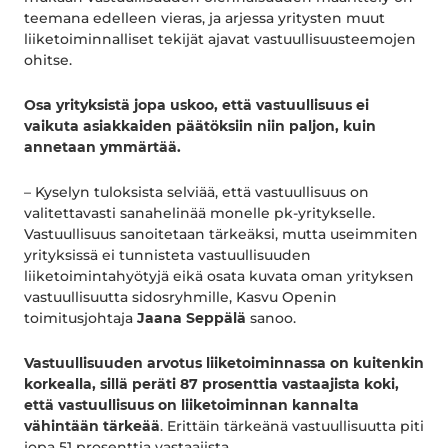
teemana edelleen vieras, ja arjessa yritysten muut
liiketoiminnalliset tekijät ajavat vastuullisuusteemojen
ohitse.
Osa yrityksistä jopa uskoo, että vastuullisuus ei
vaikuta asiakkaiden päätöksiin niin paljon, kuin
annetaan ymmärtää.
– Kyselyn tuloksista selviää, että vastuullisuus on
valitettavasti sanahelinää monelle pk-yritykselle.
Vastuullisuus sanoitetaan tärkeäksi, mutta useimmiten
yrityksissä ei tunnisteta vastuullisuuden
liiketoimintahyötyjä eikä osata kuvata oman yrityksen
vastuullisuutta sidosryhmille, Kasvu Openin
toimitusjohtaja
Jaana Seppälä
sanoo.
Vastuullisuuden arvotus liiketoiminnassa on kuitenkin
korkealla, sillä peräti 87 prosenttia vastaajista koki,
että vastuullisuus on liiketoiminnan kannalta
vähintään tärkeää
. Erittäin tärkeänä vastuullisuutta piti
jopa 51 prosenttia vastaajista.