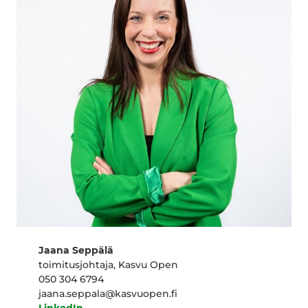
Jaana Seppälä
toimitusjohtaja, Kasvu Open
050 304 6794
jaana.seppala@kasvuopen.fi