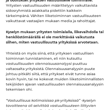
ja odotukset yrityksen vastuulliselle toiminnalle.
Yritysten vastuullisuuden määrittelyyn vaikuttavista
sidosryhmistä asiakkaita pidettiin kaikkein
tärkeimpänä. Vähiten liiketoiminnan vastuullisuuteen
vaikuttavat vastaajien mukaan media ja rahoittajat.
Kyselyn mukaan yritysten toimialalla, liikevaihdolla tai
henkilöstömäärällä ei ole merkittävää vaikutusta
siihen, miten vastuullisuutta yrityksissä arvotetaan.
Yhteistä on myös siinä, että yrityksen vastuullisen
toiminnan tunnistaminen, eli niin kutsuttu
vastuullisuuden olennaisuusanalyysi
puuttuu
valtaosalta yrityksistä. Olennaisuusanalyysin puute
johtuu pitkälti siitä, että yritykset eivät tunne asiaa
kovin hyvin, tai ne kokevat muiden liiketoiminnallisten
tekijöiden ajavan vastuullisuuden olennaisuusanalyysin
tekemisen ohi.
“Vastuullisuus kotimaisissa pk-yrityksissä” -kyselyn
tavoitteena oli selvittää vastuullisuuteen liittyvien