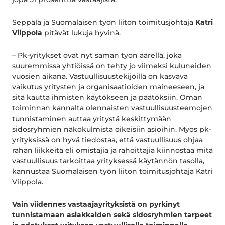
Seppälä ja Suomalaisen työn liiton toimitusjohtaja
Katri
Viippola
pitävät lukuja hyvinä.
–
Pk-yritykset ovat nyt saman työn äärellä, joka
suuremmissa yhtiöissä on tehty jo viimeksi kuluneiden
vuosien aikana. Vastuullisuustekijöillä on kasvava
vaikutus yritysten ja organisaatioiden maineeseen, ja
sitä kautta ihmisten käytökseen ja päätöksiin. Oman
toiminnan kannalta olennaisten vastuullisuusteemojen
tunnistaminen auttaa yritystä keskittymään
sidosryhmien näkökulmista oikeisiin asioihin. Myös pk-
yrityksissä on hyvä tiedostaa, että vastuullisuus ohjaa
rahan liikkeitä eli omistajia ja rahoittajia kiinnostaa mitä
vastuullisuus tarkoittaa yrityksessä käytännön tasolla,
kannustaa Suomalaisen työn liiton toimitusjohtaja Katri
Viippola.
Vain viidennes vastaajayrityksistä on pyrkinyt
tunnistamaan asiakkaiden sekä sidosryhmien tarpeet