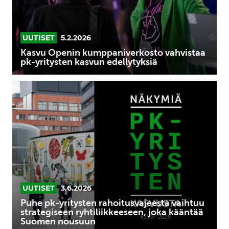
kasvun
edellytyksiä
UUTISET
5.2.2026
Kasvu Openin kumppaniverkosto vahvistaa
pk-yritysten kasvun edellytyksiä
Puhe
pk-
yritysten
rahoitusvajeesta
vaihtuu
strategiseen
ryhtiliikkeeseen,
joka
kääntää
UUTISET
3.6.2026
Suomen
Puhe pk-yritysten rahoitusvajeesta vaihtuu
nousuun
strategiseen ryhtiliikkeeseen, joka kääntää
Suomen nousuun