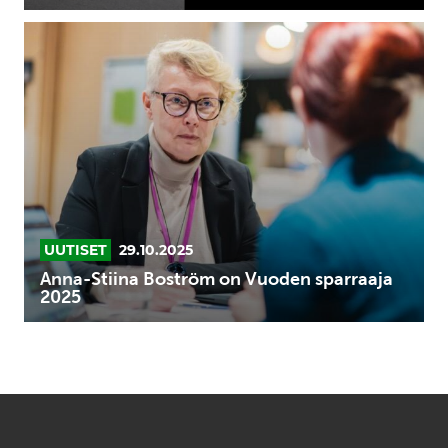
Anna-
Stiina
Boström
on
Vuoden
sparraaja
2025
UUTISET
29.10.2025
Anna-Stiina Boström on Vuoden sparraaja
2025