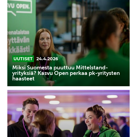
Suomesta
puuttuu
Mittelstand-
yrityksiä?
Kasvu
Open
perkaa
pk-
UUTISET
24.4.2026
yritysten
Miksi Suomesta puuttuu Mittelstand-
haasteet
yrityksiä? Kasvu Open perkaa pk-yritysten
haasteet
Kasvu
Openin
kumppaniverkosto
vahvistaa
pk-
yritysten