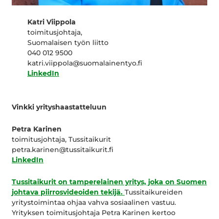
Katri Viippola
toimitusjohtaja,
Suomalaisen työn liitto
040 012 9500
katri.viippola@suomalainentyo.fi
LinkedIn
Vinkki yrityshaastatteluun
Petra Karinen
toimitusjohtaja, Tussitaikurit
petra.karinen@tussitaikurit.fi
LinkedIn
Tussitaikurit on tamperelainen yritys, joka on Suomen
johtava piirrosvideoiden tekijä.
Tussitaikureiden
yritystoimintaa ohjaa vahva sosiaalinen vastuu.
Yrityksen toimitusjohtaja Petra Karinen kertoo