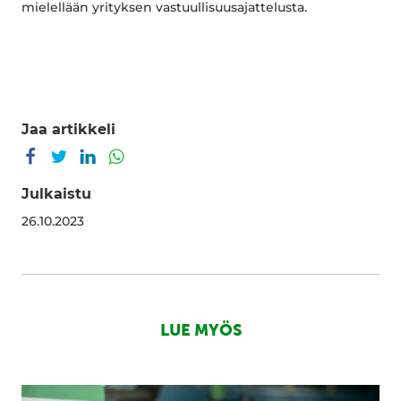
mielellään yrityksen vastuullisuusajattelusta.
Jaa artikkeli
Jaa Facebookissa
Jaa Twitterissä
Jaa LinkedInissä
Jaa WhatsAppissa
Julkaistu
26.10.2023
LUE MYÖS
Miksi