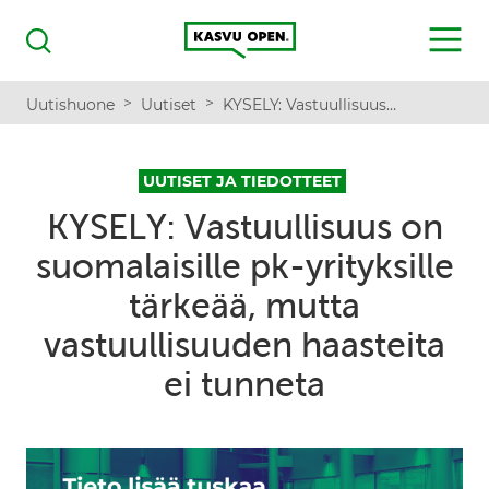
Kasvu Open
MENU
Haku
>
>
Uutishuone
Uutiset
KYSELY: Vastuullisuus on suomalaisille pk-yrityksille tärkeää, mutta vastuullisuuden haasteita ei tunneta
UUTISET JA TIEDOTTEET
KYSELY: Vastuullisuus on
suomalaisille pk-yrityksille
tärkeää, mutta
vastuullisuuden haasteita
ei tunneta