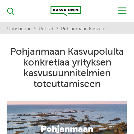
Kasvu Open
MENU
Haku
>
>
Uutishuone
Uutiset
Pohjanmaan Kasvupolulta konkretiaa yrityksen kasvusuunnitelmien toteuttamiseen
Pohjanmaan Kasvupolulta
konkretiaa yrityksen
kasvusuunnitelmien
toteuttamiseen