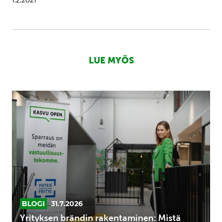
1.2.2021
LUE MYÖS
Yrityksen
brändin
rakentaminen:
Mistä
luominen
kannattaa
aloittaa
vuonna
2026?
BLOGI
31.7.2026
Yrityksen brändin rakentaminen: Mistä