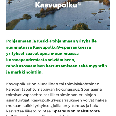
Pohjanmaan ja Keski-Pohjanmaan yrityksille
suunnatussa Kasvupolku®-sparrauksessa
yritykset saavat apua muun muassa
koronapandemiasta selviämiseen,
rahoitusosaamisen kartuttamiseen sekä myyntiin
ja markkinointiin.
Kasvupolku® on alueellinen tai toimialakohtainen
kahden tapahtumapäivän kokonaisuus. Sparraajina
toimivat vapaaehtoiset liiketoiminnan eri alojen
asiantuntijat. Kasvupolku®-sparraukseen voivat hakea
mukaan kaikki yritykset, joilla on y-tunnus ja halu
kasvattaa liiketoimintaa.
Sparraus on maksutonta