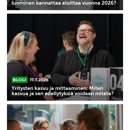
luominen kannattaa aloittaa vuonna 2026?
Yritysten
kasvu
ja
mittaaminen:
Miten
kasvua
ja
sen
edellytyksiä
voidaan
BLOGI
17.7.2026
mitata?
Yritysten kasvu ja mittaaminen: Miten
kasvua ja sen edellytyksiä voidaan mitata?
Mitkä
ovat
yrityksen
kansainvälistymisen