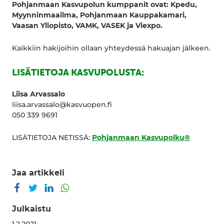
Pohjanmaan
Kasvupolun kumppanit ovat:
Kpedu,
Myynninmaailma, Pohjanmaan Kauppakamari,
Vaasan Yliopisto, VAMK, VASEK ja Viexpo.
Kaikkiin hakijoihin ollaan yhteydessä hakuajan jälkeen.
LISÄTIETOJA KASVUPOLUSTA:
Liisa Arvassalo
liisa.arvassalo@kasvuopen.fi
050 339 9691
LISÄTIETOJA NETISSÄ:
Pohjanmaan Kasvupolku®
Jaa artikkeli
Jaa Facebookissa
Jaa Twitterissä
Jaa LinkedInissä
Jaa WhatsAppissa
Julkaistu