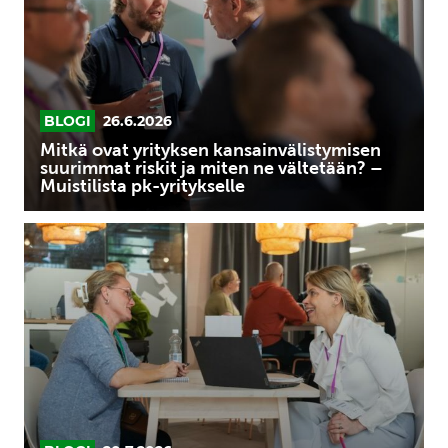
suurimmat
riskit
ja
miten
ne
BLOGI
26.6.2026
vältetään?
Mitkä ovat yrityksen kansainvälistymisen
–
suurimmat riskit ja miten ne vältetään? –
Muistilista pk-yritykselle
Muistilista
pk-
Sparraus
yritykselle
työelämässä:
Mitä
eroa
on
asiantuntijan
sparrauksella
ja
coachingilla?