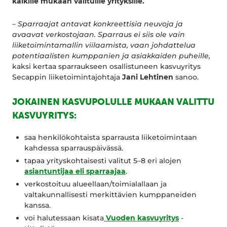
kaikille mukaan valituille yrityksille.
–
Sparraajat antavat konkreettisia neuvoja ja
avaavat verkostojaan. Sparraus ei siis ole vain
liiketoimintamallin viilaamista, vaan johdattelua
potentiaalisten kumppanien ja asiakkaiden puheille,
kaksi kertaa sparraukseen osallistuneen kasvuyritys
Secappin liiketoimintajohtaja
Jani Lehtinen
sanoo.
JOKAINEN KASVUPOLULLE MUKAAN VALITTU
KASVUYRITYS:
saa henkilökohtaista sparrausta liiketoimintaan
kahdessa sparrauspäivässä.
tapaa yrityskohtaisesti valitut 5–8 eri alojen
asiantuntijaa eli sparraajaa
.
verkostoituu alueellaan/toimialallaan ja
valtakunnallisesti merkittävien kumppaneiden
kanssa.
voi halutessaan kisata
Vuoden kasvuyritys
-