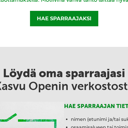
HAE SPARRAAJAKSI
Löydä oma sparraajasi
Kasvu Openin verkostost
HAE SPARRAAJAN TIE
nimen (etunimi ja/tai su
osaamisalueen tai toim