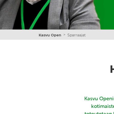
>
Kasvu Open
Sparraajat
Kasvu Openin
kotimaist
toteutetaan 