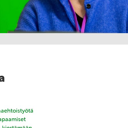
a
aaehtoistyötä
tapaamiset
ä kiertämään.