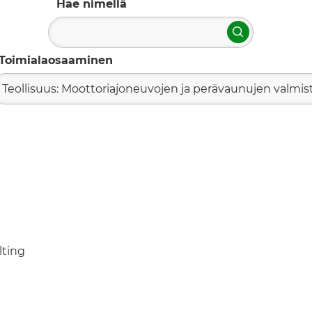
Hae nimellä
Hae
Toimialaosaaminen
Teollisuus: Moottoriajoneuvojen ja perävaunujen valmis
lting