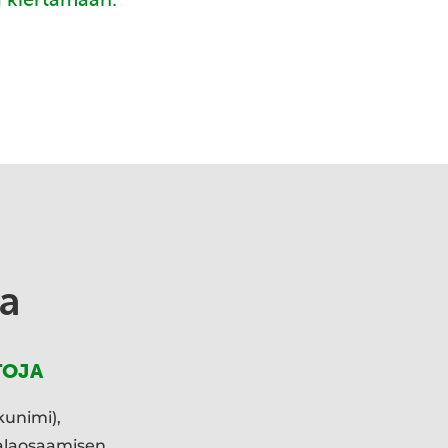
a
TOJA
kunimi),
ialaosaamisen