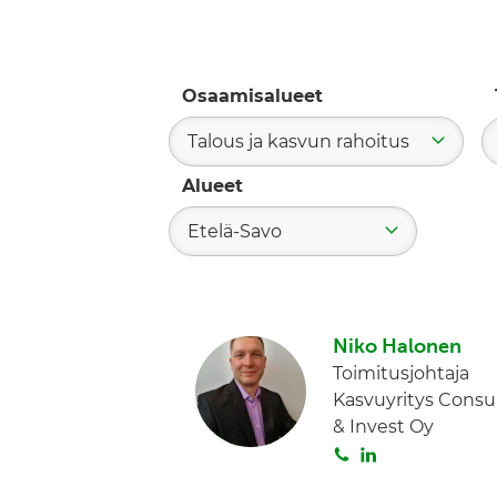
Osaamisalueet
Talous ja kasvun rahoitus
Alueet
Etelä-Savo
Niko Halonen
Toimitusjohtaja
Kasvuyritys Consu
& Invest Oy
S
L
o
i