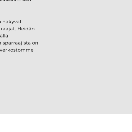
ä näkyvät
rraajat. Heidän
ällä
a sparraajista on
ki verkostomme