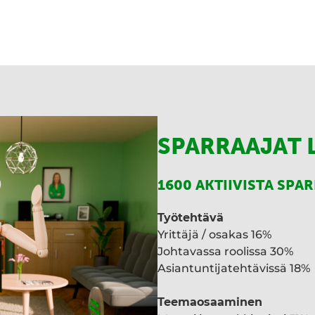
SPARRAAJAT 
1600 AKTIIVISTA SPA
Työtehtävä
Yrittäjä / osakas 16%
Johtavassa roolissa 30%
Asiantuntijatehtävissä 18%
Teemaosaaminen