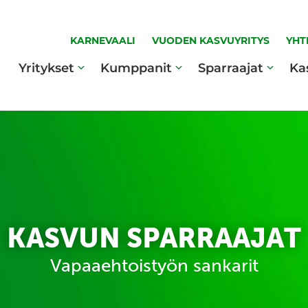
KARNEVAALI
VUODEN KASVUYRITYS
YHT
Yritykset
Kumppanit
Sparraajat
Ka
KASVUN SPARRAAJAT
Vapaaehtoistyön sankarit