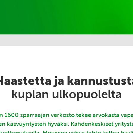
Haastetta ja kannustust
kuplan ulkopuolelta
 1600 sparraajan verkosto tekee arvokasta vap
en kasvuyritysten hyväksi. Kahdenkeskiset yritys
luottamuksella. Motiivina vahva tahto laittaa hyv