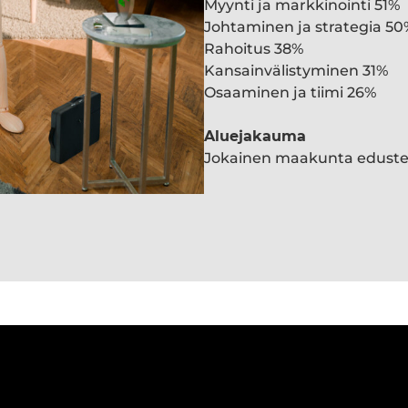
Myynti ja markkinointi 51%
Johtaminen ja strategia 50
Rahoitus 38%
Kansainvälistyminen 31%
Osaaminen ja tiimi 26%
Aluejakauma
Jokainen maakunta edust