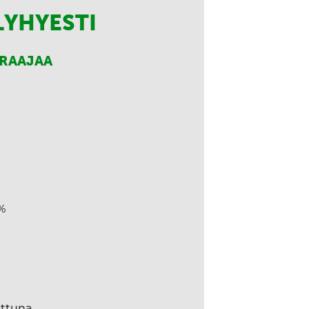
LYHYESTI
RRAAJAA
%
ettuna