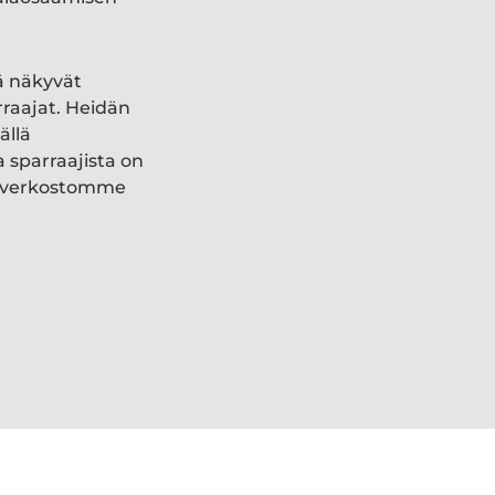
ä näkyvät
rraajat. Heidän
ällä
a sparraajista on
ki verkostomme