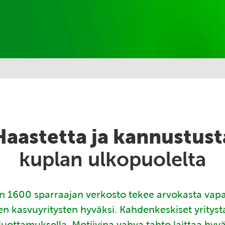
Haastetta ja kannustust
kuplan ulkopuolelta
 1600 sparraajan verkosto tekee arvokasta vap
en kasvuyritysten hyväksi. Kahdenkeskiset yritys
luottamuksella. Motiivina vahva tahto laittaa hyv