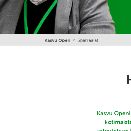
>
Kasvu Open
Sparraajat
Kasvu Openin
kotimaist
toteutetaan 