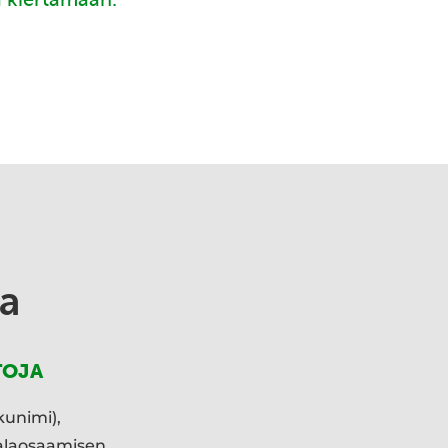
a
TOJA
kunimi),
ialaosaamisen