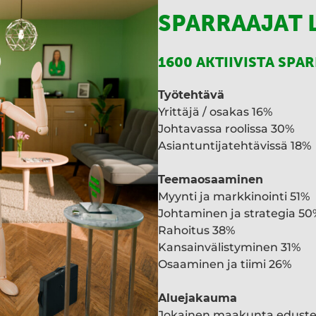
SPARRAAJAT 
1600 AKTIIVISTA SPA
Työtehtävä
Yrittäjä / osakas 16%
Johtavassa roolissa 30%
Asiantuntijatehtävissä 18%
Teemaosaaminen
Myynti ja markkinointi 51%
Johtaminen ja strategia 50
Rahoitus 38%
Kansainvälistyminen 31%
Osaaminen ja tiimi 26%
Aluejakauma
Jokainen maakunta edust