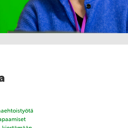
a
aaehtoistyötä
tapaamiset
ä kiertämään.