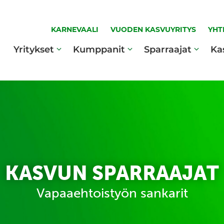
KARNEVAALI
VUODEN KASVUYRITYS
YHT
Yritykset
Kumppanit
Sparraajat
Ka
KASVUN SPARRAAJAT
Vapaaehtoistyön sankarit