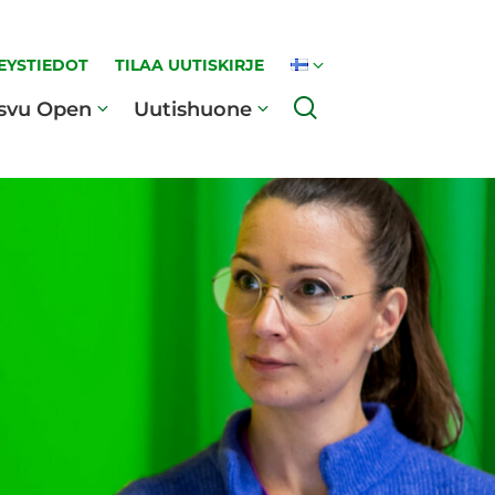
EYSTIEDOT
TILAA UUTISKIRJE
Haku
svu Open
Uutishuone