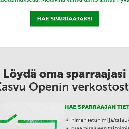
HAE SPARRAAJAKSI
Löydä oma sparraajasi
Kasvu Openin verkostost
HAE SPARRAAJAN TIE
nimen (etunimi ja/tai su
osaamisalueen tai toim