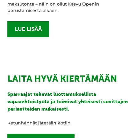
maksutonta – näin on ollut Kasvu Openin
perustamisesta alkaen.
LUE LISÄÄ
LAITA HYVÄ KIERTÄMÄÄN
Sparraajat tekevät luottamuksellista
vapaaehtoistyötä ja toimivat yhteisesti sovittujen
periaatteiden mukaisesti.
Ketunhännät jätetään kotiin.