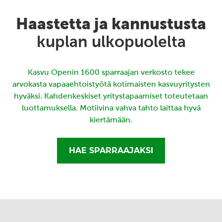
Haastetta ja kannustusta
kuplan ulkopuolelta
Kasvu Openin 1600 sparraajan verkosto tekee
arvokasta vapaaehtoistyötä kotimaisten kasvuyritysten
hyväksi. Kahdenkeskiset yritystapaamiset toteutetaan
luottamuksella. Motiivina vahva tahto laittaa hyvä
kiertämään.
HAE SPARRAAJAKSI