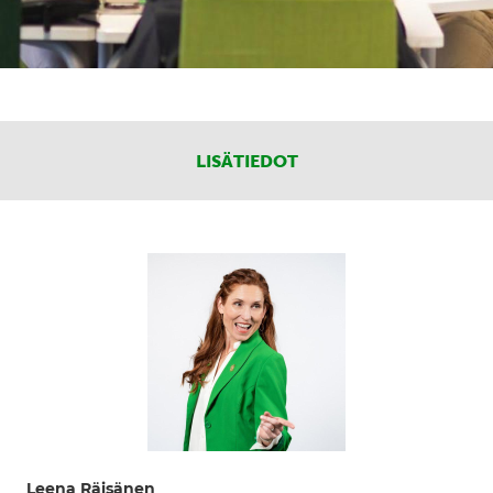
LISÄTIEDOT
Leena Räisänen