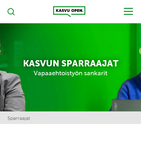
Kasvu Open
MENU
Haku
KASVUN SPARRAAJAT
Vapaaehtoistyön sankarit
Sparraajat