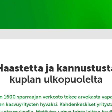
Haastetta ja kannustust
kuplan ulkopuolelta
 1600 sparraajan verkosto tekee arvokasta vap
en kasvuyritysten hyväksi. Kahdenkeskiset yritys
luottamuksella. Motiivina vahva tahto laittaa hyv