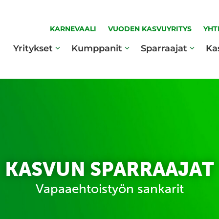
KARNEVAALI
VUODEN KASVUYRITYS
YHT
Yritykset
Kumppanit
Sparraajat
Ka
KASVUN SPARRAAJAT
Vapaaehtoistyön sankarit