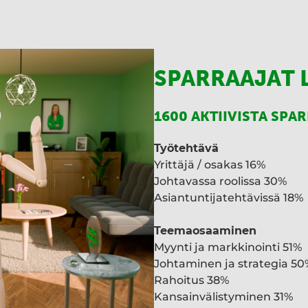
SPARRAAJAT 
1600 AKTIIVISTA SPA
Työtehtävä
Yrittäjä / osakas 16%
Johtavassa roolissa 30%
Asiantuntijatehtävissä 18%
Teemaosaaminen
Myynti ja markkinointi 51%
Johtaminen ja strategia 50
Rahoitus 38%
Kansainvälistyminen 31%