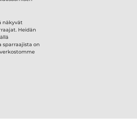
ä näkyvät
rraajat. Heidän
ällä
a sparraajista on
ki verkostomme