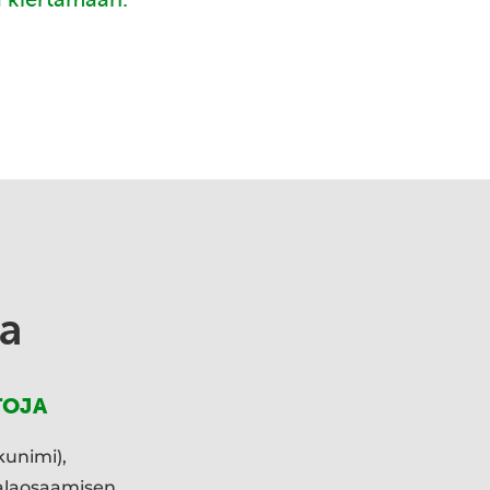
a
TOJA
kunimi),
ialaosaamisen