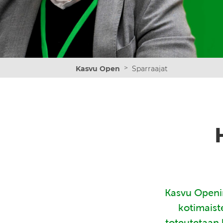
>
Kasvu Open
Sparraajat
Kasvu Openin
kotimaist
toteutetaan 