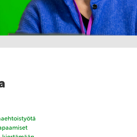
a
aaehtoistyötä
tapaamiset
ä kiertämään.