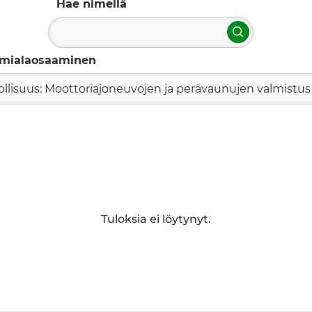
Hae nimellä
Hae
imialaosaaminen
ollisuus: Moottoriajoneuvojen ja perävaunujen valmistus
Tuloksia ei löytynyt.