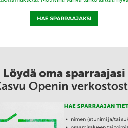
HAE SPARRAAJAKSI
Löydä oma sparraajasi
Kasvu Openin verkostost
HAE SPARRAAJAN TIE
nimen (etunimi ja/tai su
osaamisalueen tai toim