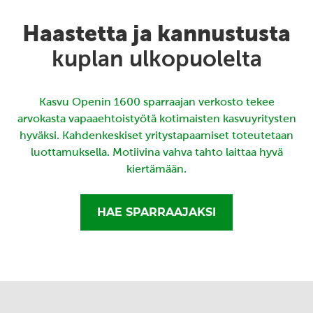
Haastetta ja kannustusta
kuplan ulkopuolelta
Kasvu Openin 1600 sparraajan verkosto tekee
arvokasta vapaaehtoistyötä kotimaisten kasvuyritysten
hyväksi. Kahdenkeskiset yritystapaamiset toteutetaan
luottamuksella. Motiivina vahva tahto laittaa hyvä
kiertämään.
HAE SPARRAAJAKSI