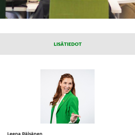
LISÄTIEDOT
Leena Räisänen