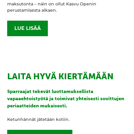
maksutonta – näin on ollut Kasvu Openin
perustamisesta alkaen.
LUE LISÄÄ
LAITA HYVÄ KIERTÄMÄÄN
Sparraajat tekevät luottamuksellista
vapaaehtoistyötä ja toimivat yhteisesti sovittujen
periaatteiden mukaisesti.
Ketunhännät jätetään kotiin.