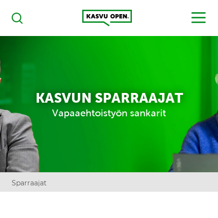
Kasvu Open
MENU
Haku
KASVUN SPARRAAJAT
Vapaaehtoistyön sankarit
Sparraajat