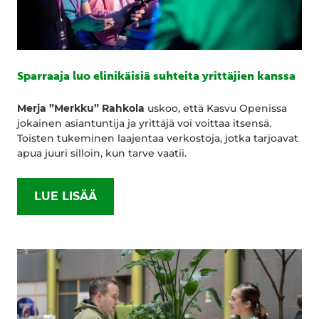
Sparraaja luo elinikäisiä suhteita yrittäjien kanssa
Merja ”Merkku” Rahkola
uskoo, että Kasvu Openissa
jokainen asiantuntija ja yrittäjä voi voittaa itsensä.
Toisten tukeminen laajentaa verkostoja, jotka tarjoavat
apua juuri silloin, kun tarve vaatii.
LUE LISÄÄ