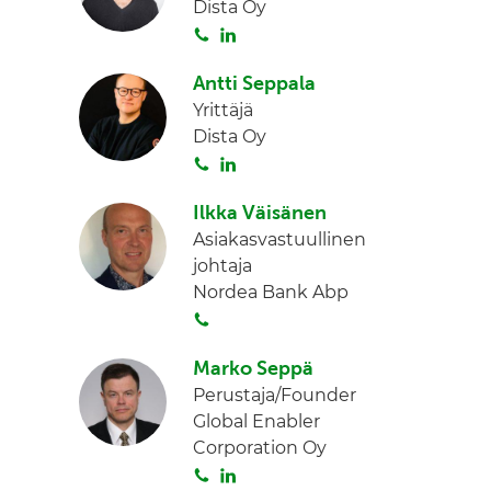
Dista Oy
a
e
S
L
d
o
i
I
Antti Seppala
i
n
n
Yrittäjä
t
k
Dista Oy
a
e
S
L
d
o
i
I
Ilkka Väisänen
i
n
n
Asiakasvastuullinen
t
k
johtaja
a
e
Nordea Bank Abp
d
S
I
o
n
Marko Seppä
i
Perustaja/Founder
t
Global Enabler
a
Corporation Oy
S
L