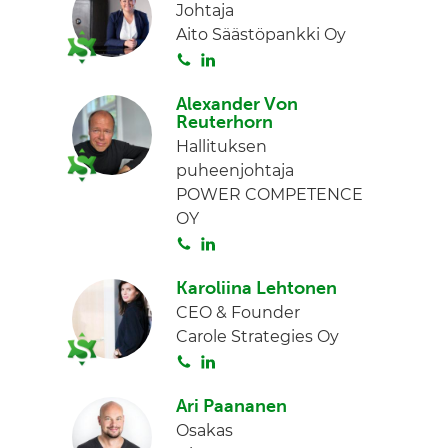
Johtaja
Aito Säästöpankki Oy
S
L
o
i
Alexander Von
i
n
Reuterhorn
t
k
Hallituksen
a
e
puheenjohtaja
d
POWER COMPETENCE
I
OY
n
S
L
o
i
Karoliina Lehtonen
i
n
CEO & Founder
t
k
Carole Strategies Oy
a
e
S
L
d
o
i
I
Ari Paananen
i
n
n
Osakas
t
k