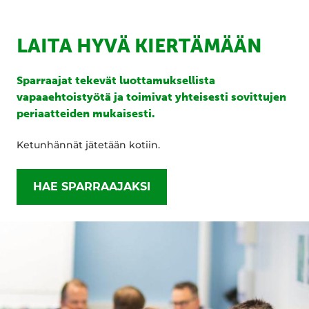
LAITA HYVÄ KIERTÄMÄÄN
Sparraajat tekevät luottamuksellista
vapaaehtoistyötä ja toimivat yhteisesti sovittujen
periaatteiden mukaisesti.
Ketunhännät jätetään kotiin.
HAE SPARRAAJAKSI