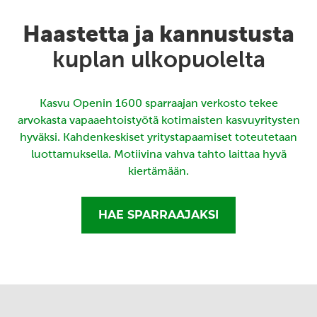
Haastetta ja kannustusta
kuplan ulkopuolelta
Kasvu Openin 1600 sparraajan verkosto tekee
arvokasta vapaaehtoistyötä kotimaisten kasvuyritysten
hyväksi. Kahdenkeskiset yritystapaamiset toteutetaan
luottamuksella. Motiivina vahva tahto laittaa hyvä
kiertämään.
HAE SPARRAAJAKSI