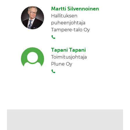
o
i
Martti Silvennoinen
i
n
Hallituksen
t
k
puheenjohtaja
a
e
Tampere-talo Oy
d
S
I
o
n
Tapani Tapani
i
Toimitusjohtaja
t
Plune Oy
a
S
o
i
t
a