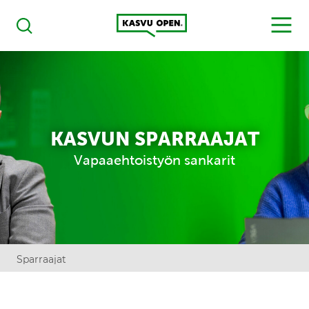
Kasvu Open
MENU
Haku
KASVUN SPARRAAJAT
Vapaaehtoistyön sankarit
Sparraajat