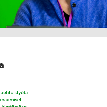
a
aaehtoistyötä
tapaamiset
ä kiertämään.