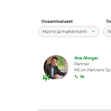
Osaamisalueet
To
Myynti ja markkinointi
T
Ane Ahnger
Partner
MCon Partners Oy
S
L
o
i
i
n
t
k
a
e
d