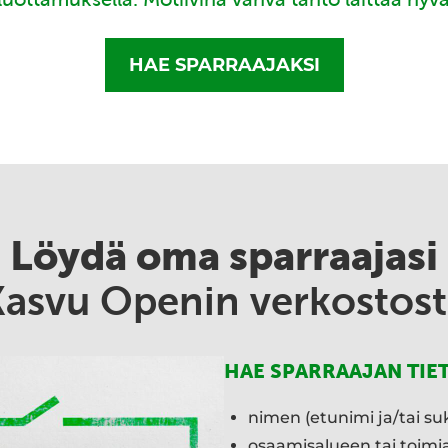
HAE SPARRAAJAKSI
Löydä oma sparraajasi
Kasvu Openin verkostost
HAE SPARRAAJAN TIE
nimen (etunimi ja/tai su
osaamisalueen tai toim