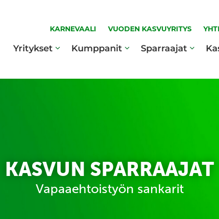
KARNEVAALI
VUODEN KASVUYRITYS
YHT
Yritykset
Kumppanit
Sparraajat
Ka
KASVUN SPARRAAJAT
Vapaaehtoistyön sankarit