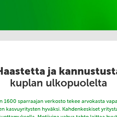
Haastetta ja kannustust
kuplan ulkopuolelta
 1600 sparraajan verkosto tekee arvokasta vap
en kasvuyritysten hyväksi. Kahdenkeskiset yritys
luottamuksella. Motiivina vahva tahto laittaa hyv