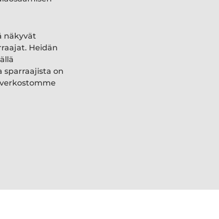
ä näkyvät
rraajat. Heidän
ällä
a sparraajista on
ki verkostomme