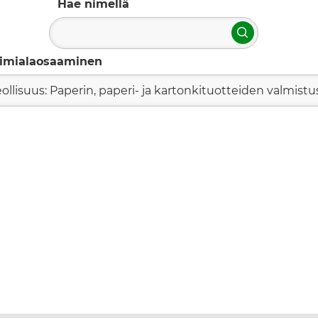
Hae nimellä
Hae
imialaosaaminen
eollisuus: Paperin, paperi- ja kartonkituotteiden valmistu