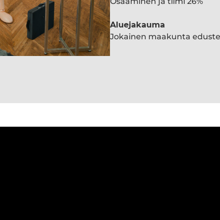
Osaaminen ja tiimi 26%
Aluejakauma
Jokainen maakunta edust