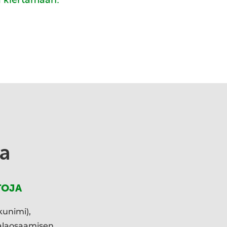
a
TOJA
kunimi),
ialaosaamisen