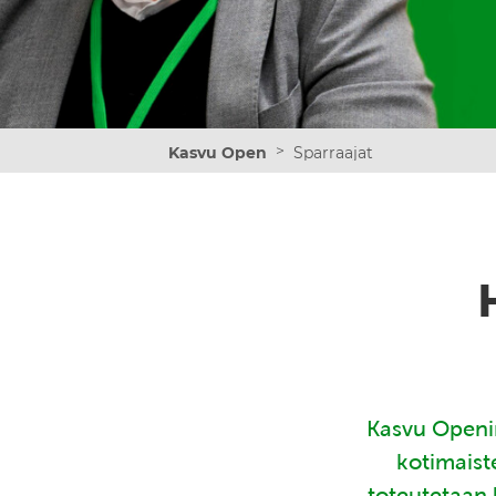
>
Kasvu Open
Sparraajat
Kasvu Openin
kotimaist
toteutetaan 