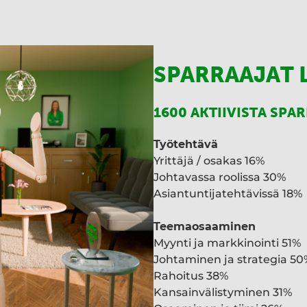
SPARRAAJAT 
1600 AKTIIVISTA SPA
Työtehtävä
Yrittäjä / osakas 16%
Johtavassa roolissa 30%
Asiantuntijatehtävissä 18%
Teemaosaaminen
Myynti ja markkinointi 51%
Johtaminen ja strategia 50
Rahoitus 38%
Kansainvälistyminen 31%