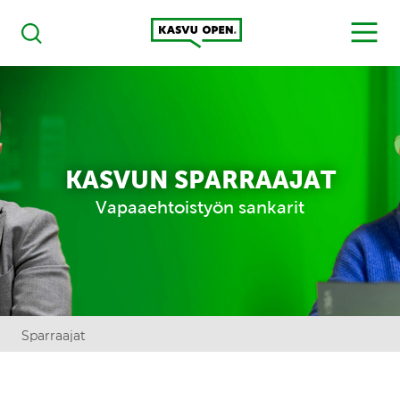
Kasvu Open
MENU
Haku
KASVUN SPARRAAJAT
Vapaaehtoistyön sankarit
Sparraajat