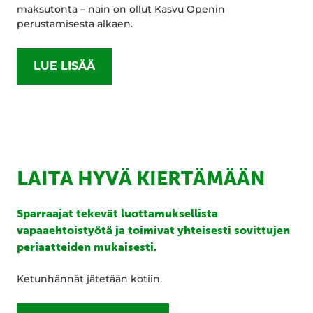
maksutonta – näin on ollut Kasvu Openin
perustamisesta alkaen.
LUE LISÄÄ
LAITA HYVÄ KIERTÄMÄÄN
Sparraajat tekevät luottamuksellista
vapaaehtoistyötä ja toimivat yhteisesti sovittujen
periaatteiden mukaisesti.
Ketunhännät jätetään kotiin.