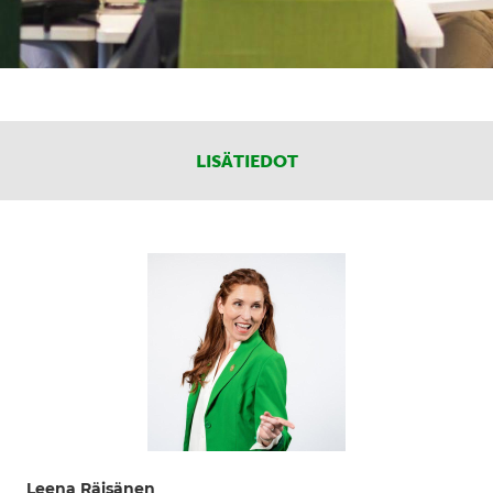
LISÄTIEDOT
Leena Räisänen