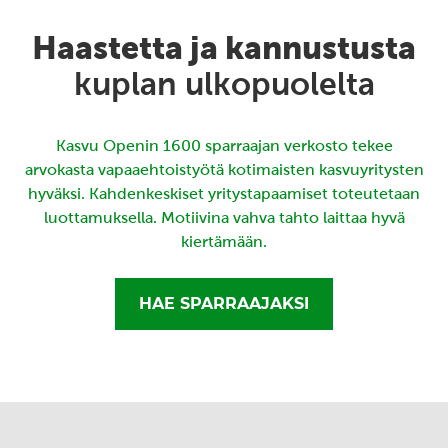
Haastetta ja kannustusta
kuplan ulkopuolelta
Kasvu Openin 1600 sparraajan verkosto tekee
arvokasta vapaaehtoistyötä kotimaisten kasvuyritysten
hyväksi. Kahdenkeskiset yritystapaamiset toteutetaan
luottamuksella. Motiivina vahva tahto laittaa hyvä
kiertämään.
HAE SPARRAAJAKSI