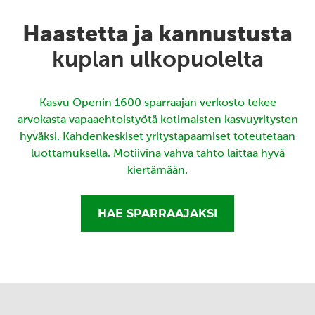
Haastetta ja kannustusta
kuplan ulkopuolelta
Kasvu Openin 1600 sparraajan verkosto tekee
arvokasta vapaaehtoistyötä kotimaisten kasvuyritysten
hyväksi. Kahdenkeskiset yritystapaamiset toteutetaan
luottamuksella. Motiivina vahva tahto laittaa hyvä
kiertämään.
HAE SPARRAAJAKSI