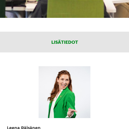
LISÄTIEDOT
Leena Räisänen