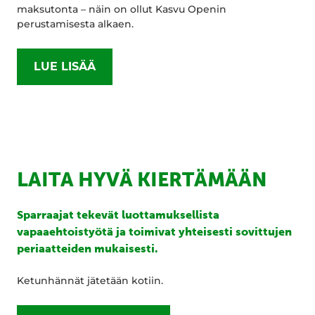
maksutonta – näin on ollut Kasvu Openin
perustamisesta alkaen.
LUE LISÄÄ
LAITA HYVÄ KIERTÄMÄÄN
Sparraajat tekevät luottamuksellista
vapaaehtoistyötä ja toimivat yhteisesti sovittujen
periaatteiden mukaisesti.
Ketunhännät jätetään kotiin.