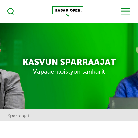
Kasvu Open
MENU
Haku
KASVUN SPARRAAJAT
Vapaaehtoistyön sankarit
Sparraajat