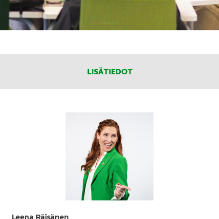
LISÄTIEDOT
Leena Räisänen