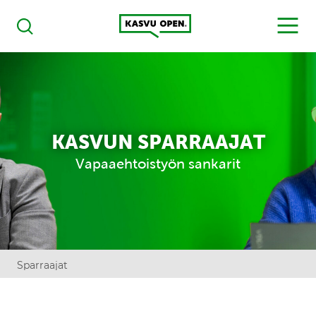
Kasvu Open
MENU
Haku
KASVUN SPARRAAJAT
Vapaaehtoistyön sankarit
Sparraajat