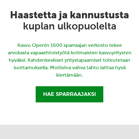
Haastetta ja kannustusta
kuplan ulkopuolelta
Kasvu Openin 1600 sparraajan verkosto tekee
arvokasta vapaaehtoistyötä kotimaisten kasvuyritysten
hyväksi. Kahdenkeskiset yritystapaamiset toteutetaan
luottamuksella. Motiivina vahva tahto laittaa hyvä
kiertämään.
HAE SPARRAAJAKSI