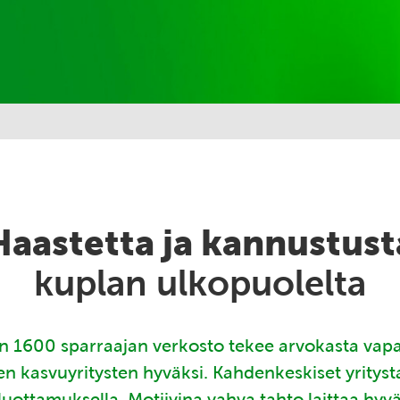
Haastetta ja kannustust
kuplan ulkopuolelta
 1600 sparraajan verkosto tekee arvokasta vap
en kasvuyritysten hyväksi. Kahdenkeskiset yritys
luottamuksella. Motiivina vahva tahto laittaa hyv