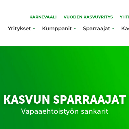
KARNEVAALI
VUODEN KASVUYRITYS
YHT
Yritykset
Kumppanit
Sparraajat
Ka
KASVUN SPARRAAJAT
Vapaaehtoistyön sankarit