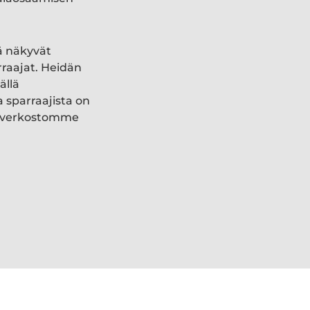
ä näkyvät
rraajat. Heidän
ällä
a sparraajista on
ki verkostomme