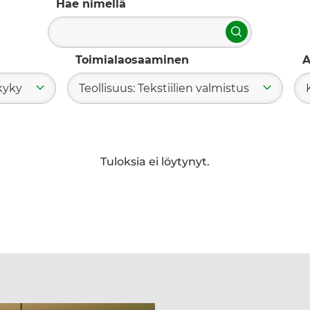
Hae nimellä
Hae
Toimialaosaaminen
A
kyky
Teollisuus: Tekstiilien valmistus
Tuloksia ei löytynyt.