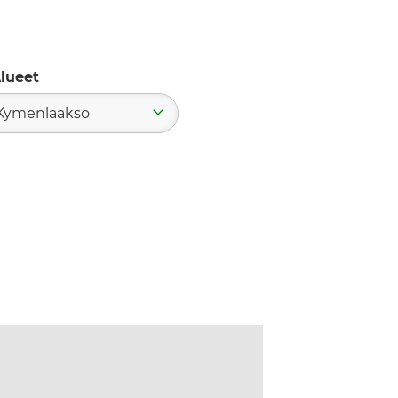
lueet
Kymenlaakso