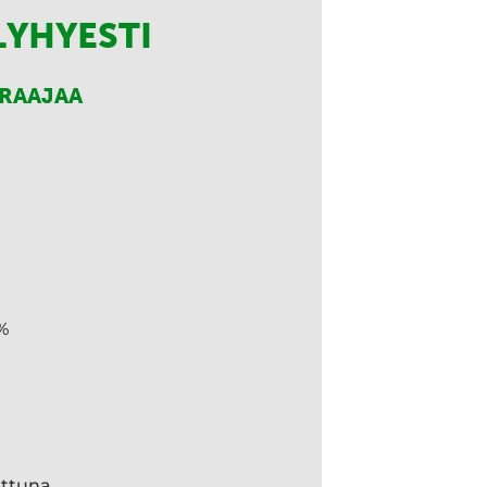
LYHYESTI
RRAAJAA
%
ettuna