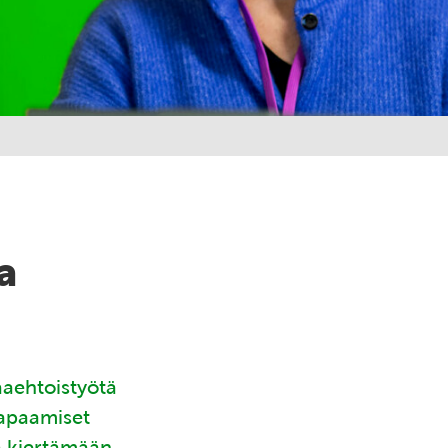
a
aaehtoistyötä
tapaamiset
ä kiertämään.