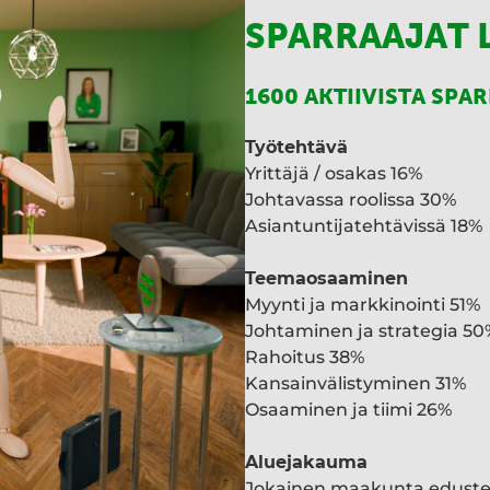
SPARRAAJAT 
1600 AKTIIVISTA SPA
Työtehtävä
Yrittäjä / osakas 16%
Johtavassa roolissa 30%
Asiantuntijatehtävissä 18%
Teemaosaaminen
Myynti ja markkinointi 51%
Johtaminen ja strategia 50
Rahoitus 38%
Kansainvälistyminen 31%
Osaaminen ja tiimi 26%
Aluejakauma
Jokainen maakunta edust