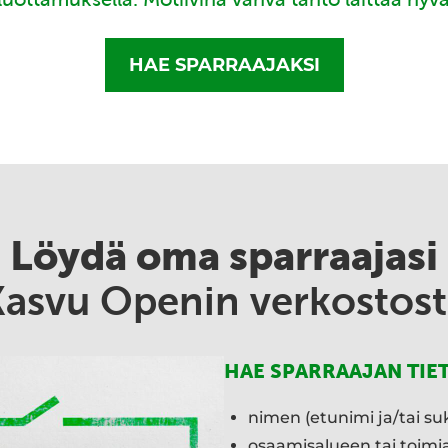
HAE SPARRAAJAKSI
Löydä oma sparraajasi
Kasvu Openin verkostost
HAE SPARRAAJAN TIE
nimen (etunimi ja/tai su
osaamisalueen tai toim