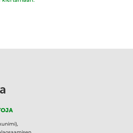
a
TOJA
kunimi),
ialaosaamisen