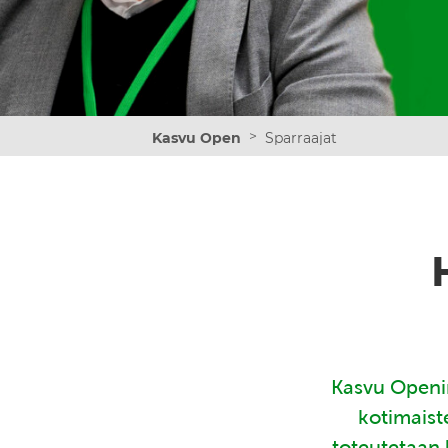
>
Kasvu Open
Sparraajat
Kasvu Openin
kotimaist
toteutetaan 