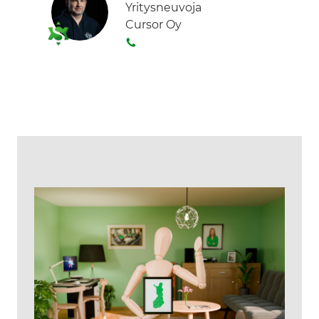
Yritysneuvoja
Cursor Oy
S
o
i
t
a