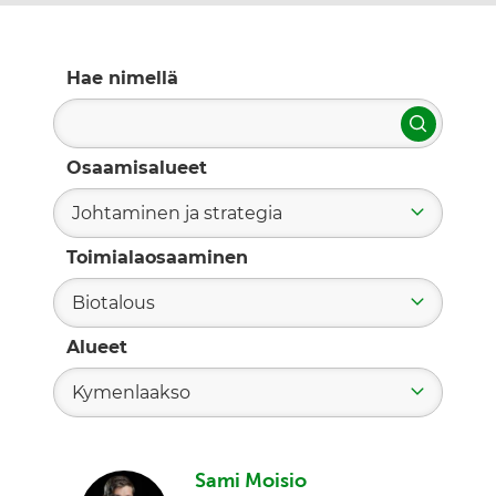
Hae nimellä
Hae
Osaamisalueet
Johtaminen ja strategia
Toimialaosaaminen
Biotalous
Alueet
Kymenlaakso
Sami Moisio