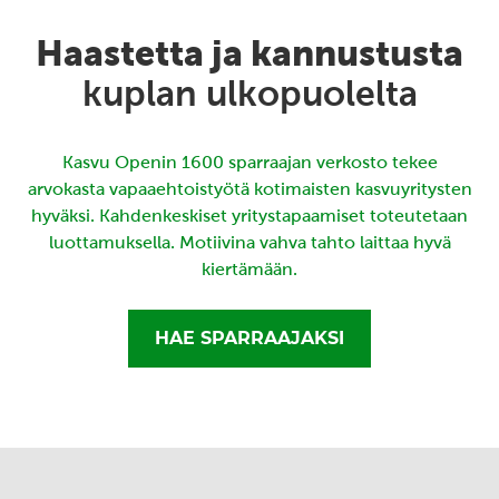
Haastetta ja kannustusta
kuplan ulkopuolelta
Kasvu Openin 1600 sparraajan verkosto tekee
arvokasta vapaaehtoistyötä kotimaisten kasvuyritysten
hyväksi. Kahdenkeskiset yritystapaamiset toteutetaan
luottamuksella. Motiivina vahva tahto laittaa hyvä
kiertämään.
HAE SPARRAAJAKSI