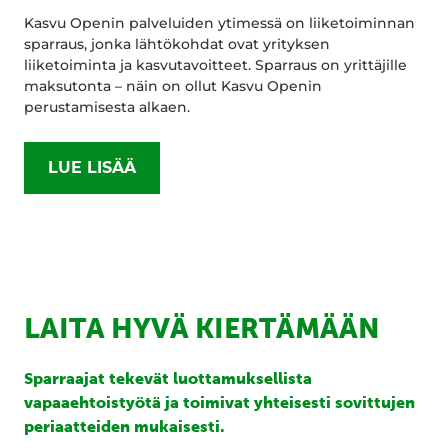
Kasvu Openin palveluiden ytimessä on liiketoiminnan
sparraus, jonka lähtökohdat ovat yrityksen
liiketoiminta ja kasvutavoitteet. Sparraus on yrittäjille
maksutonta – näin on ollut Kasvu Openin
perustamisesta alkaen.
LUE LISÄÄ
LAITA HYVÄ KIERTÄMÄÄN
Sparraajat tekevät luottamuksellista
vapaaehtoistyötä ja toimivat yhteisesti sovittujen
periaatteiden mukaisesti.