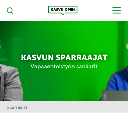
Kasvu Open
MENU
Haku
KASVUN SPARRAAJAT
Vapaaehtoistyön sankarit
Sparraajat