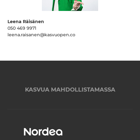
Leena Räisänen
050 469 9971
leena.raisanen@kasvuopen.co
KASVUA MAHDOLLISTAMASSA