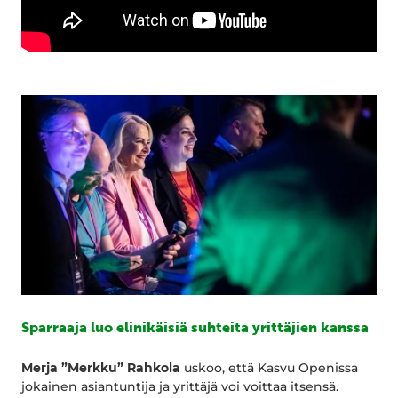
Sparraaja luo elinikäisiä suhteita yrittäjien kanssa
Merja ”Merkku” Rahkola
uskoo, että Kasvu Openissa
jokainen asiantuntija ja yrittäjä voi voittaa itsensä.