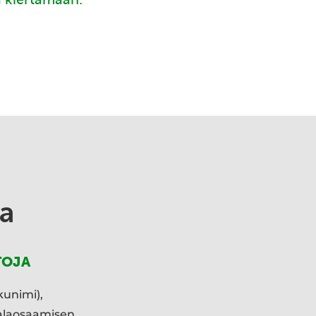
a
TOJA
kunimi),
ialaosaamisen