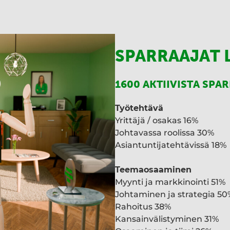
I
n
SPARRAAJAT 
1600 AKTIIVISTA SPA
Työtehtävä
Yrittäjä / osakas 16%
Johtavassa roolissa 30%
Asiantuntijatehtävissä 18%
Teemaosaaminen
Myynti ja markkinointi 51%
Johtaminen ja strategia 50
Rahoitus 38%
Kansainvälistyminen 31%