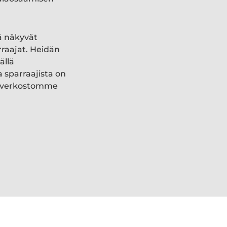
ä näkyvät
rraajat. Heidän
ällä
a sparraajista on
ki verkostomme