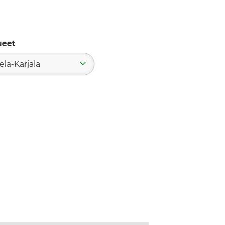
ueet
elä-Karjala