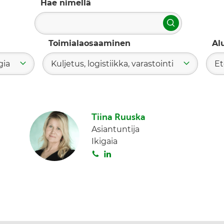
Hae nimellä
Hae
Toimialaosaaminen
Al
gia
Kuljetus, logistiikka, varastointi
Et
Tiina Ruuska
Asiantuntija
Ikigaia
S
L
o
i
i
n
t
k
a
e
d