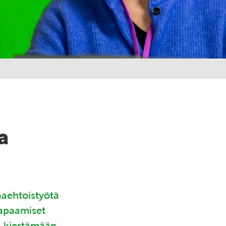
a
aaehtoistyötä
tapaamiset
ä kiertämään.