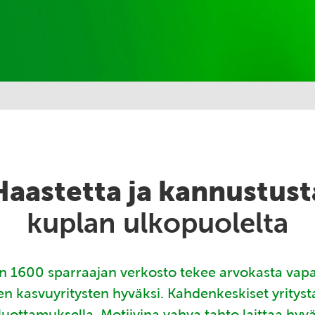
Haastetta ja kannustust
kuplan ulkopuolelta
 1600 sparraajan verkosto tekee arvokasta vap
en kasvuyritysten hyväksi. Kahdenkeskiset yritys
luottamuksella. Motiivina vahva tahto laittaa hyv