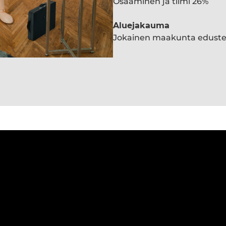
Osaaminen ja tiimi 26%
Aluejakauma
Jokainen maakunta edust