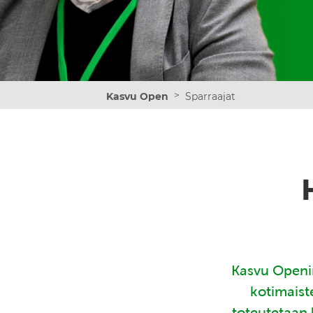
>
Kasvu Open
Sparraajat
Kasvu Openin
kotimaist
toteutetaan 