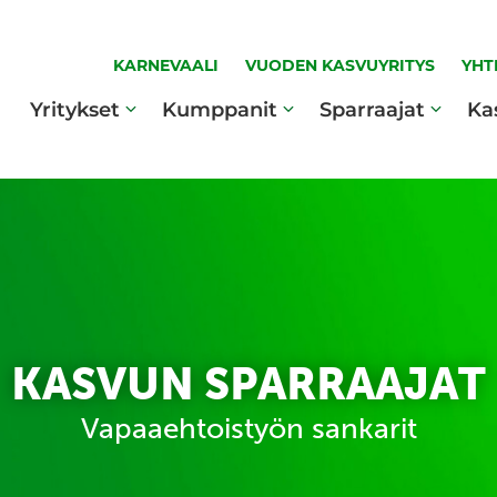
KARNEVAALI
VUODEN KASVUYRITYS
YHT
Yritykset
Kumppanit
Sparraajat
Ka
KASVUN SPARRAAJAT
Vapaaehtoistyön sankarit