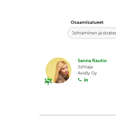
Osaamisalueet
Johtaminen ja strate
Sanna Rautio
Johtaja
Avidly Oy
S
L
o
i
i
n
t
k
a
e
d