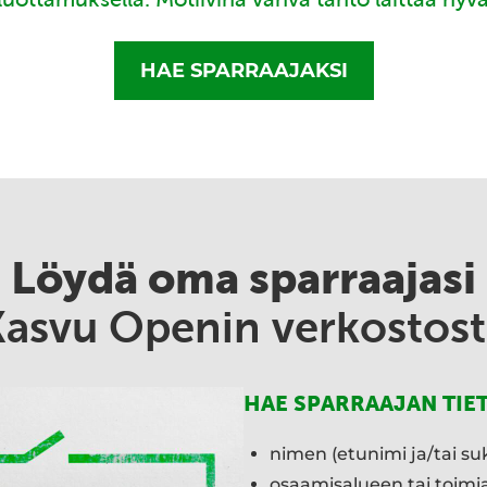
HAE SPARRAAJAKSI
Löydä oma sparraajasi
Kasvu Openin verkostost
HAE SPARRAAJAN TIE
nimen (etunimi ja/tai su
osaamisalueen tai toim