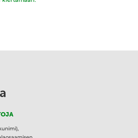
a
TOJA
kunimi),
ialaosaamisen