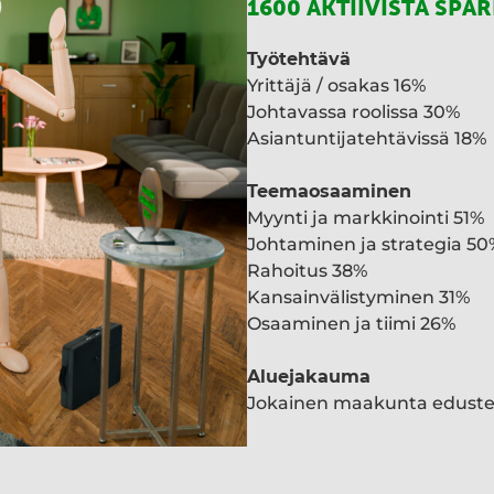
1600 AKTIIVISTA SPA
Työtehtävä
Yrittäjä / osakas 16%
Johtavassa roolissa 30%
Asiantuntijatehtävissä 18%
Teemaosaaminen
Myynti ja markkinointi 51%
Johtaminen ja strategia 50
Rahoitus 38%
Kansainvälistyminen 31%
Osaaminen ja tiimi 26%
Aluejakauma
Jokainen maakunta edust