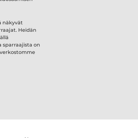
ä näkyvät
rraajat. Heidän
ällä
a sparraajista on
ki verkostomme