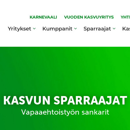
KARNEVAALI
VUODEN KASVUYRITYS
YHT
Yritykset
Kumppanit
Sparraajat
Ka
KASVUN SPARRAAJAT
Vapaaehtoistyön sankarit