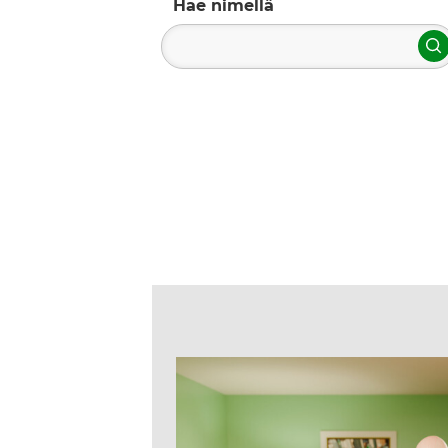
Hae nimellä
H