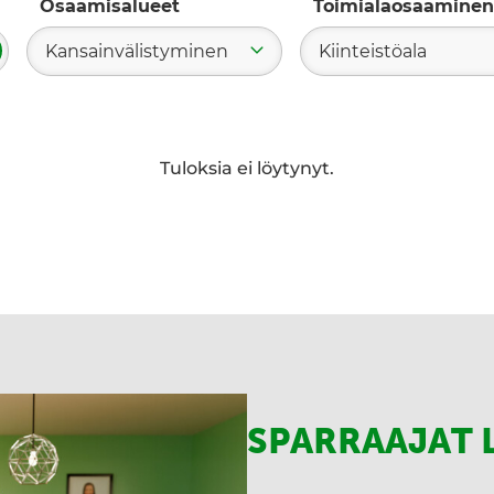
Osaamisalueet
Toimialaosaaminen
Kansainvälistyminen
Kiinteistöala
ae
Tuloksia ei löytynyt.
SPARRAAJAT 