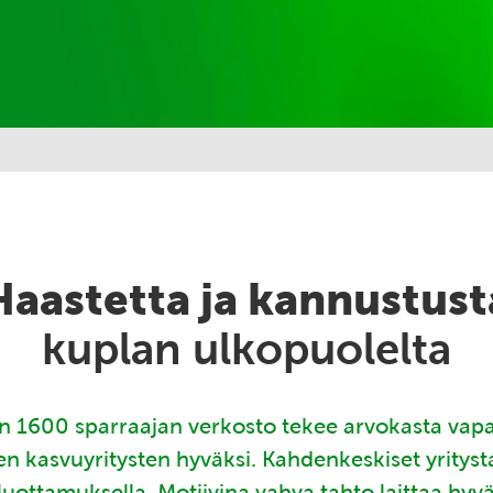
Haastetta ja kannustust
kuplan ulkopuolelta
 1600 sparraajan verkosto tekee arvokasta vap
en kasvuyritysten hyväksi. Kahdenkeskiset yritys
luottamuksella. Motiivina vahva tahto laittaa hyv