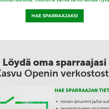
HAE SPARRAAJAKSI
Löydä oma sparraajasi
Kasvu Openin verkostost
HAE SPARRAAJAN TIE
nimen (etunimi ja/tai su
osaamisalueen tai toim