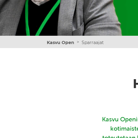
>
Kasvu Open
Sparraajat
Kasvu Openin
kotimaist
toteutetaan 