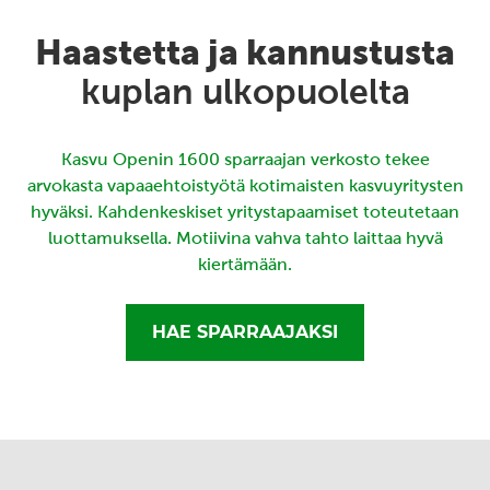
Haastetta ja kannustusta
kuplan ulkopuolelta
Kasvu Openin 1600 sparraajan verkosto tekee
arvokasta vapaaehtoistyötä kotimaisten kasvuyritysten
hyväksi. Kahdenkeskiset yritystapaamiset toteutetaan
luottamuksella. Motiivina vahva tahto laittaa hyvä
kiertämään.
HAE SPARRAAJAKSI