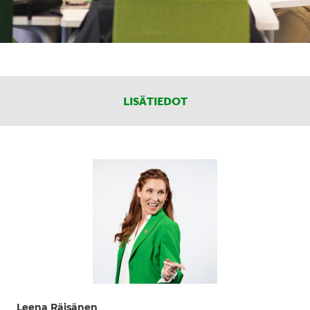
LISÄTIEDOT
Leena Räisänen