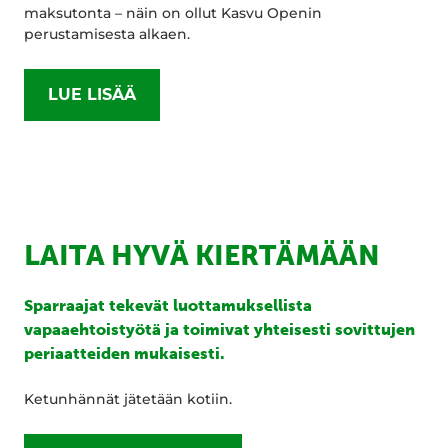
maksutonta – näin on ollut Kasvu Openin
perustamisesta alkaen.
LUE LISÄÄ
LAITA HYVÄ KIERTÄMÄÄN
Sparraajat tekevät luottamuksellista
vapaaehtoistyötä ja toimivat yhteisesti sovittujen
periaatteiden mukaisesti.
Ketunhännät jätetään kotiin.