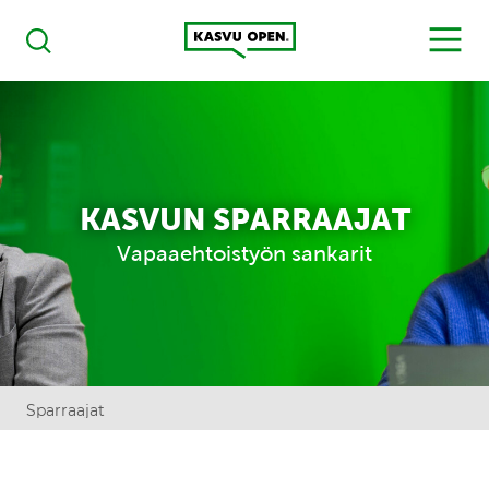
Kasvu Open
MENU
Haku
KASVUN SPARRAAJAT
Vapaaehtoistyön sankarit
Sparraajat