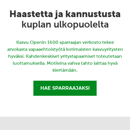
Haastetta ja kannustusta
kuplan ulkopuolelta
Kasvu Openin 1600 sparraajan verkosto tekee
arvokasta vapaaehtoistyötä kotimaisten kasvuyritysten
hyväksi. Kahdenkeskiset yritystapaamiset toteutetaan
luottamuksella. Motiivina vahva tahto laittaa hyvä
kiertämään.
HAE SPARRAAJAKSI