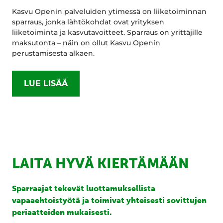
Kasvu Openin palveluiden ytimessä on liiketoiminnan
sparraus, jonka lähtökohdat ovat yrityksen
liiketoiminta ja kasvutavoitteet. Sparraus on yrittäjille
maksutonta – näin on ollut Kasvu Openin
perustamisesta alkaen.
LUE LISÄÄ
LAITA HYVÄ KIERTÄMÄÄN
Sparraajat tekevät luottamuksellista
vapaaehtoistyötä ja toimivat yhteisesti sovittujen
periaatteiden mukaisesti.