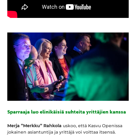
Sparraaja luo elinikäisiä suhteita yrittäjien kanssa
Merja ”Merkku” Rahkola
uskoo, että Kasvu Openissa
jokainen asiantuntija ja yrittäjä voi voittaa itsensä.