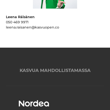
Leena Räisänen
050 469 9971
leena.raisanen@kasvuopen.co
KASVUA MAHDOLLISTAMASSA