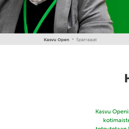
>
Kasvu Open
Sparraajat
Kasvu Openin
kotimaist
toteutetaan 