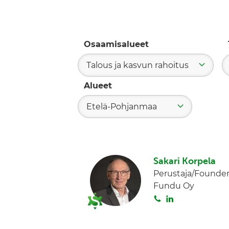
Osaamisalueet
Talous ja kasvun rahoitus
Alueet
Etelä-Pohjanmaa
Sakari Korpela
Perustaja/Founde
Fundu Oy
S
L
o
i
i
n