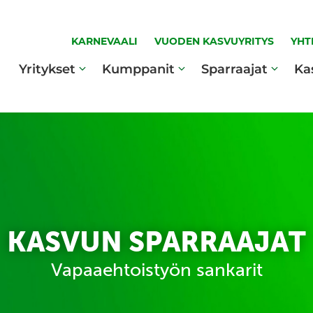
KARNEVAALI
VUODEN KASVUYRITYS
YHT
Yritykset
Kumppanit
Sparraajat
Ka
KASVUN SPARRAAJAT
Vapaaehtoistyön sankarit