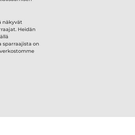
ä näkyvät
rraajat. Heidän
ällä
a sparraajista on
ki verkostomme