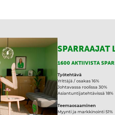
t
k
a
e
d
I
n
SPARRAAJAT 
1600 AKTIIVISTA SPA
Työtehtävä
Yrittäjä / osakas 16%
Johtavassa roolissa 30%
Asiantuntijatehtävissä 18%
Teemaosaaminen
Myynti ja markkinointi 51%