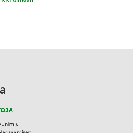
a
TOJA
kunimi),
ialaosaamisen