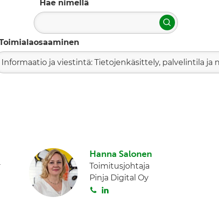
Hae nimellä
Hae
Toimialaosaaminen
Informaatio ja viestintä: Tietojenkäsittely, palvelintila ja n
Hanna Salonen
r
Toimitusjohtaja
Pinja Digital Oy
S
L
o
i
i
n