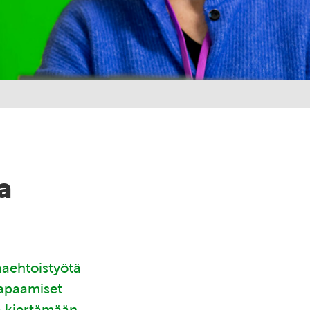
a
aaehtoistyötä
tapaamiset
ä kiertämään.