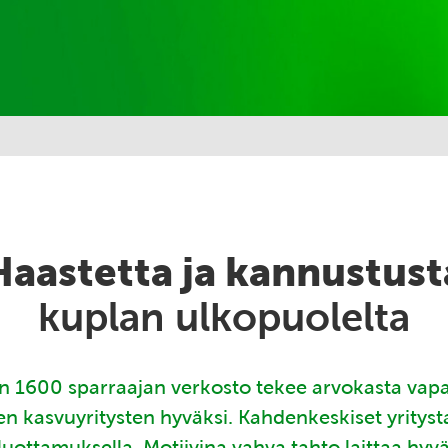
Haastetta ja kannustust
kuplan ulkopuolelta
 1600 sparraajan verkosto tekee arvokasta vap
en kasvuyritysten hyväksi. Kahdenkeskiset yritys
luottamuksella. Motiivina vahva tahto laittaa hyv