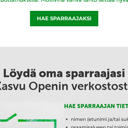
HAE SPARRAAJAKSI
Löydä oma sparraajasi
Kasvu Openin verkostost
HAE SPARRAAJAN TIE
nimen (etunimi ja/tai su
osaamisalueen tai toim