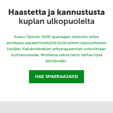
Haastetta ja kannustusta
kuplan ulkopuolelta
Kasvu Openin 1600 sparraajan verkosto tekee
arvokasta vapaaehtoistyötä kotimaisten kasvuyritysten
hyväksi. Kahdenkeskiset yritystapaamiset toteutetaan
luottamuksella. Motiivina vahva tahto laittaa hyvä
kiertämään.
HAE SPARRAAJAKSI