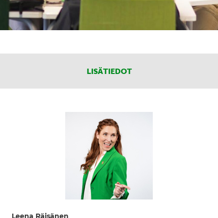
LISÄTIEDOT
Leena Räisänen