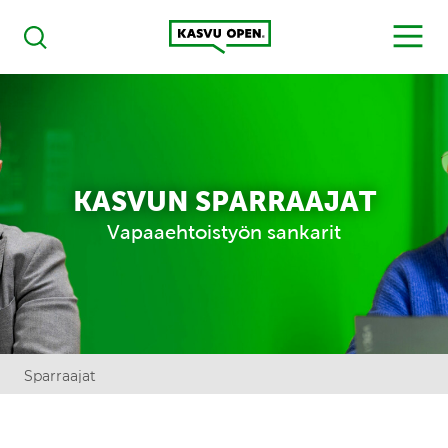
Kasvu Open
MENU
Haku
KASVUN SPARRAAJAT
Vapaaehtoistyön sankarit
Sparraajat