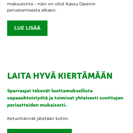
maksutonta – näin on ollut Kasvu Openin
perustamisesta alkaen.
LUE LISÄÄ
LAITA HYVÄ KIERTÄMÄÄN
Sparraajat tekevät luottamuksellista
vapaaehtoistyötä ja toimivat yhteisesti sovittujen
periaatteiden mukaisesti.
Ketunhännät jätetään kotiin.