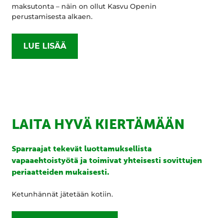
maksutonta – näin on ollut Kasvu Openin
perustamisesta alkaen.
LUE LISÄÄ
LAITA HYVÄ KIERTÄMÄÄN
Sparraajat tekevät luottamuksellista
vapaaehtoistyötä ja toimivat yhteisesti sovittujen
periaatteiden mukaisesti.
Ketunhännät jätetään kotiin.