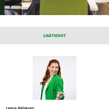
LISÄTIEDOT
Leena Räisänen