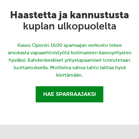
Haastetta ja kannustusta
kuplan ulkopuolelta
Kasvu Openin 1600 sparraajan verkosto tekee
arvokasta vapaaehtoistyötä kotimaisten kasvuyritysten
hyväksi. Kahdenkeskiset yritystapaamiset toteutetaan
luottamuksella. Motiivina vahva tahto laittaa hyvä
kiertämään.
HAE SPARRAAJAKSI