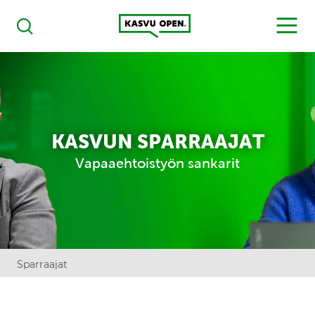
Kasvu Open
MENU
Haku
KASVUN SPARRAAJAT
Vapaaehtoistyön sankarit
Sparraajat