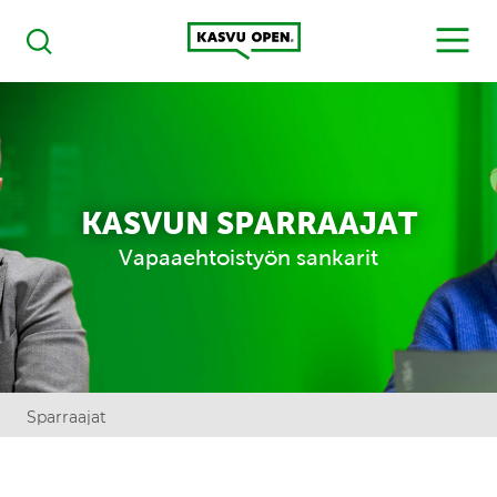
Kasvu Open
MENU
Haku
KASVUN SPARRAAJAT
Vapaaehtoistyön sankarit
Sparraajat