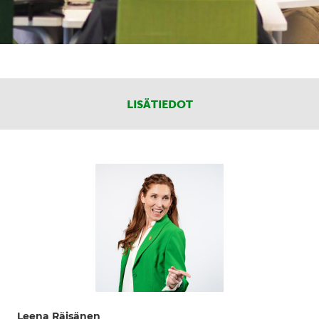
LISÄTIEDOT
Leena Räisänen