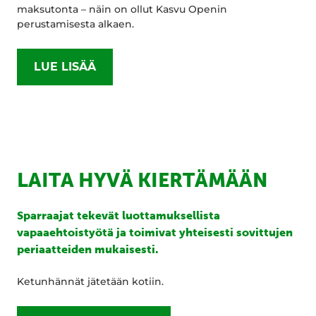
maksutonta – näin on ollut Kasvu Openin
perustamisesta alkaen.
LUE LISÄÄ
LAITA HYVÄ KIERTÄMÄÄN
Sparraajat tekevät luottamuksellista
vapaaehtoistyötä ja toimivat yhteisesti sovittujen
periaatteiden mukaisesti.
Ketunhännät jätetään kotiin.