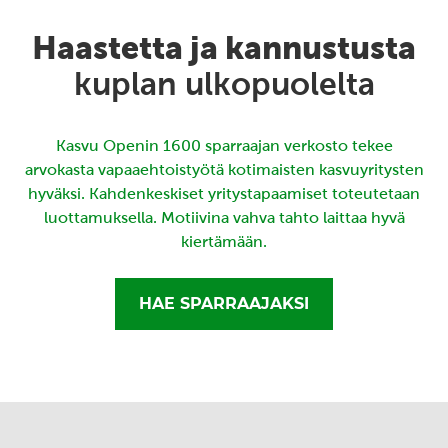
Haastetta ja kannustusta
kuplan ulkopuolelta
Kasvu Openin 1600 sparraajan verkosto tekee
arvokasta vapaaehtoistyötä kotimaisten kasvuyritysten
hyväksi. Kahdenkeskiset yritystapaamiset toteutetaan
luottamuksella. Motiivina vahva tahto laittaa hyvä
kiertämään.
HAE SPARRAAJAKSI